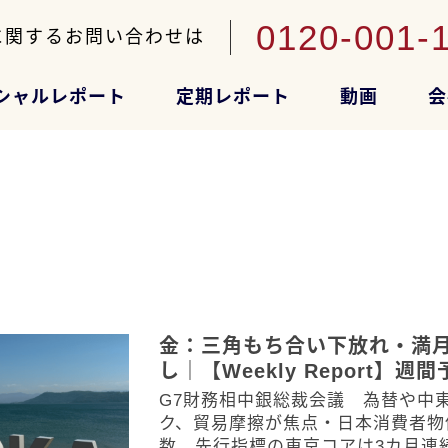
0120-001-
に関するお問い合わせは
シャルレポート
定期レポート
動画
会
金：三角もち合い下放れ・満
し｜【Weekly Report】週
G7財務相中銀総裁会議 為替や中
ク、貿易摩擦が焦点・日本消費者物
数 先行指標の東京コアは3カ月連