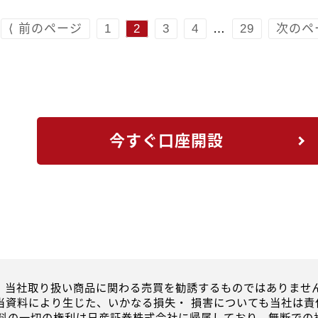
⟨ 前のページ
1
2
3
4
…
29
次のペー
今すぐ口座開設
、当社取り扱い商品に関わる売買を勧誘するものではありません
当資料により生じた、いかなる損失・ 損害についても当社は責
資料の一切の権利は日産証券株式会社に帰属しており、無断での