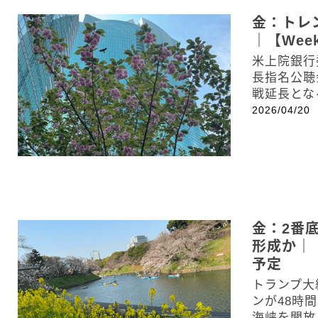
金：トレ
｜【Week
米上院銀行
長指名公聴
戦延長とな
2026/04/20
金：2番
形成か｜【W
予定
トランプ大
ンが48時
海峡を開放