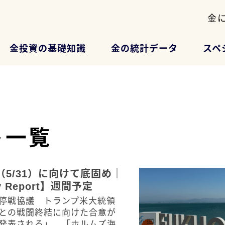
金
金投資の基礎知識
金の統計データ
スペ
ト一覧
（5/31）に向けて底固め｜
y Report】週間予定
停戦協議 トランプ米大統領
との戦闘終結に向けた合意が
発表される」 「ホルムズ海