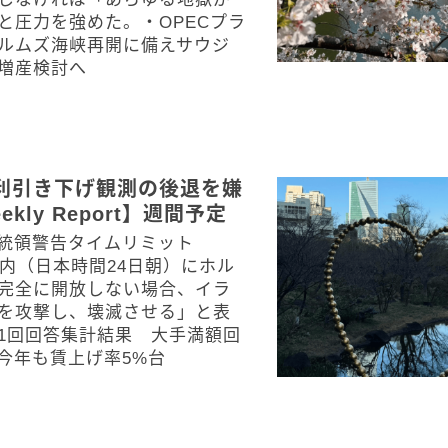
と圧力を強めた。・OPECプラ
ルムズ海峡再開に備えサウジ
増産検討へ
利引き下げ観測の後退を嫌
kly Report】週間予定
大統領警告タイムリミット
以内（日本時間24日朝）にホル
完全に開放しない場合、イラ
を攻撃し、壊滅させる」と表
1回回答集計結果 大手満額回
今年も賃上げ率5%台