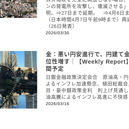
ンの発電所を攻撃し、壊滅させる」
明。⇒27日まで延期。 ⇒4月6日
（日本時間4月7日午前9時まで）再
（26日発表）
2026/03/30
金：悪い円安進行で、円建て
位性増す｜【Weekly Repor
間予定
日銀金融政策決定会合 原油高・円
よるインフレ加速懸念、植田総裁会
目・豪中銀政策金利 利上げ見通し
油高騰によるインフレ高進に不快感
2026/03/16