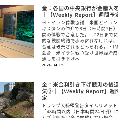
金：各国の中央銀行が金購入
｜【Weekly Report】週間予
米・イラン停戦協議 米国とイラン
キスタンの仲介で8日（米時間7日）
間の停戦で合意した。 22日まで
的な戦闘終結で歩み寄れなければ、
合意は破棄されるとみられる。・IM
会合 米イラン戦争受け世界経済成
通しを引き下げへ
2026/04/13
金：米金利引き下げ観測の後
気②｜【Weekly Report】
定
トランプ大統領警告タイムリミッ
「48時間以内（日本時間24日朝）
ムズ海峡を完全に開放しない場合、