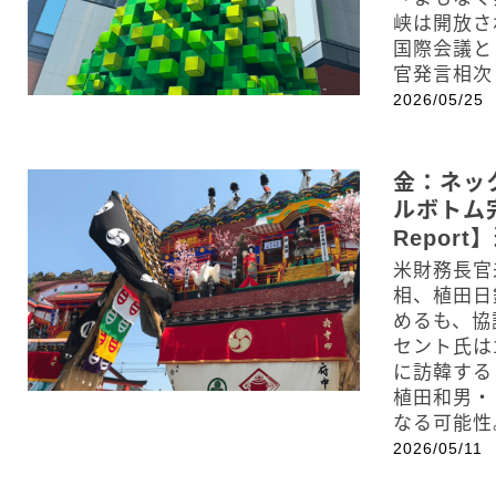
峡は開放さ
国際会議と
官発言相次
2026/05/25
金：ネッ
ルボトム完
Repor
米財務長官
相、植田日
めるも、協
セント氏は
に訪韓する
植田和男・
なる可能性
2026/05/11