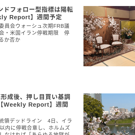
ンドフォロー型指標は陽転
ly Report】週間予定
委員会ウォーシュ次期FRB議
会・米国イラン停戦期限 停
るか否か
底形成後、押し目買い基調
eekly Report】週間
統領デッドライン 4日、イラ
間以内に停戦合意し、ホルムズ
しなければ「あらゆる地獄が