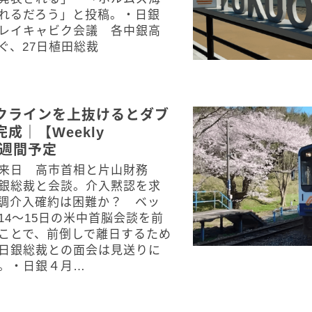
れるだろう」と投稿。・日銀
レイキャビク会議 各中銀高
ぐ、27日植田総裁
クラインを上抜けるとダブ
成｜【Weekly
t】週間予定
来日 高市首相と片山財務
銀総裁と会談。介入黙認を求
調介入確約は困難か？ ベッ
14～15日の米中首脳会談を前
ことで、前倒しで離日するため
日銀総裁との面会は見送りに
。・日銀４月…