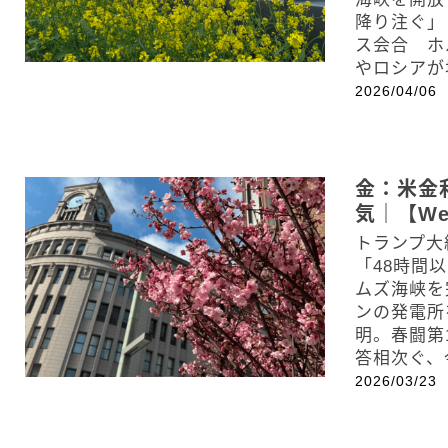
降り注ぐ」
ス会合 ホ
やロシアが
2026/04/06
金：米金
気｜【Wee
トランプ
「48時間
ムズ海峡を
ンの発電所
明。春闘第
答相次ぐ、
2026/03/23