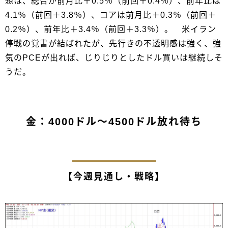
想は、総合が前月比＋0.5％（前回＋0.4％）、前年比は
4.1％（前回＋3.8％）、コアは前月比＋0.3％（前回＋
0.2％）、前年比＋3.4％（前回＋3.3％）。 米イラン
停戦の覚書が結ばれたが、先行きの不透明感は強く、強
気のPCEが出れば、じりじりとしたドル買いは継続しそ
うだ。
金：4000ドル～4500ドル放れ待ち
【今週見通し・戦略】