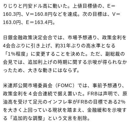
りじりと円安ドル高に動いた。上値目標値の、E＝
160.3円、V＝160.8円などを達成。次の目標は、V＝
163.0円、E＝163.4円。
日銀金融政策決定会合では、市場予想通り、政策金利を
4会合ぶりに引き上げ、約31年ぶりの高水準となる
「1％程度」に変更することを決めた。ただ、副総裁の
会見では、追加利上げの時期に関する示唆が得られなか
ったため、大きな動きにはならず。
米連邦公開市場委員会（FOMC）では、事前予想通り、
政策金利を４会合連続で据え置いた。FRBは声明で、原
油高を受けて足元のインフレ率がFRBの目標である2％
を大きく上回っている現状を踏まえ、金融緩和を示唆す
る「追加的な調整」という文言を削除。