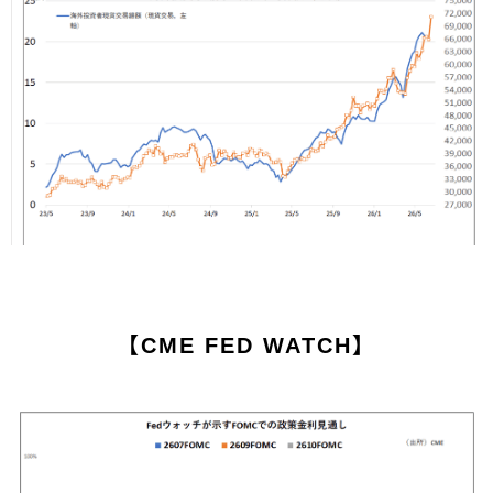
【CME FED WATCH】