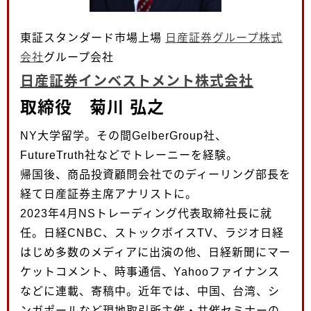
東証スタンダード市場上場
日産証券グループ株式
会社
グループ会社
日産証券インベストメント株式会社
取締役 菊川 弘之
NY大学留学。その間GelberGroup社、
FutureTruth社などでトレーニーを経験。
帰国後、商品投資顧問会社でのディーリング部長を
経て日産証券主席アナリストに。
2023年4月NSトレーディング代表取締社長に就
任。日経CNBC、ストックボイスTV、ラジオ日経
はじめ多数のメディアに出演の他、日経新聞にマー
ケットコメント、時事通信、Yahooファイナンス
などに連載、寄稿中。近年では、中国、台湾、シ
ンガポールなど現地取引所主催・共催セミナーの