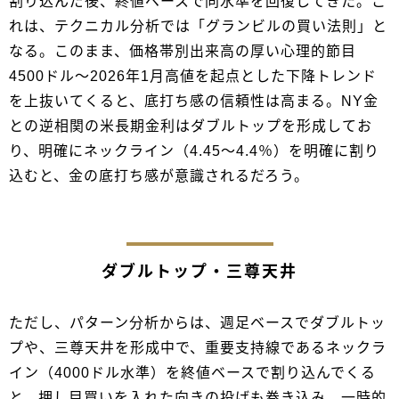
割り込んだ後、終値ベースで同水準を回復してきた。こ
れは、テクニカル分析では「グランビルの買い法則」と
なる。このまま、価格帯別出来高の厚い心理的節目
4500ドル～2026年1月高値を起点とした下降トレンド
を上抜いてくると、底打ち感の信頼性は高まる。NY金
との逆相関の米長期金利はダブルトップを形成してお
り、明確にネックライン（4.45～4.4％）を明確に割り
込むと、金の底打ち感が意識されるだろう。
ダブルトップ・三尊天井
ただし、パターン分析からは、週足ベースでダブルトッ
プや、三尊天井を形成中で、重要支持線であるネックラ
イン（4000ドル水準）を終値ベースで割り込んでくる
と、押し目買いを入れた向きの投げも巻き込み、一時的