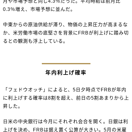
月や市場予想と同じ4.3％だった。平均時給は前月比
0.3％増え、市場予想に並んだ。
中東からの原油供給が滞り、物価の上昇圧力が高まるな
か、米労働市場の底堅さを背景にFRBが利上げに踏み切
るとの観測も浮上している。
年内利上げ確率
「フェドウオッチ」によると、5日夕時点でFRBが年内
に利上げする確率は8割を超え、前日の5割あまりから上
昇した。
日米の中央銀行は今月にそれぞれ会合を開く。日銀は利
上げを決め、FRBは据え置く公算が大きい。5月の米雇