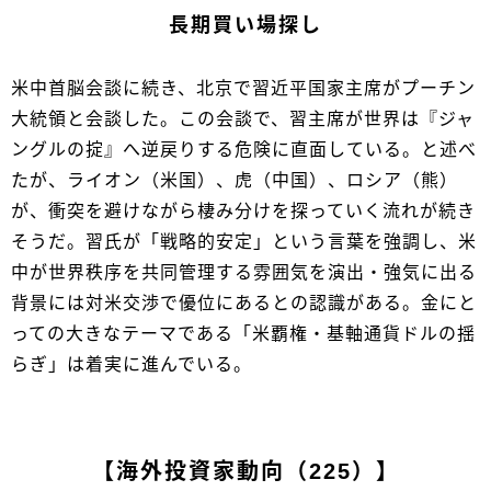
長期買い場探し
米中首脳会談に続き、北京で習近平国家主席がプーチン
大統領と会談した。この会談で、習主席が世界は『ジャ
ングルの掟』へ逆戻りする危険に直面している。と述べ
たが、ライオン（米国）、虎（中国）、ロシア（熊）
が、衝突を避けながら棲み分けを探っていく流れが続き
そうだ。習氏が「戦略的安定」という言葉を強調し、米
中が世界秩序を共同管理する雰囲気を演出・強気に出る
背景には対米交渉で優位にあるとの認識がある。金にと
っての大きなテーマである「米覇権・基軸通貨ドルの揺
らぎ」は着実に進んでいる。
【海外投資家動向（225）】