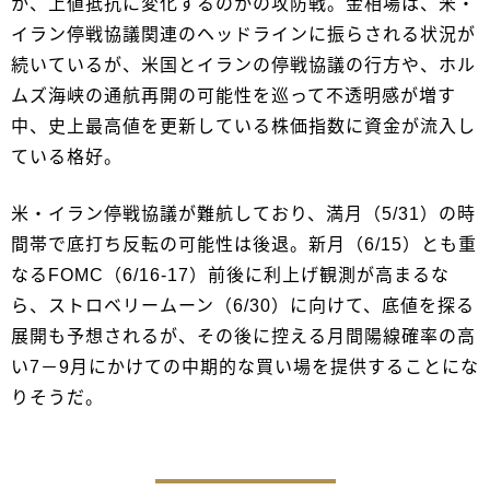
か、上値抵抗に変化するのかの攻防戦。金相場は、米・
イラン停戦協議関連のヘッドラインに振らされる状況が
続いているが、米国とイランの停戦協議の行方や、ホル
ムズ海峡の通航再開の可能性を巡って不透明感が増す
中、史上最高値を更新している株価指数に資金が流入し
ている格好。
米・イラン停戦協議が難航しており、満月（5/31）の時
間帯で底打ち反転の可能性は後退。新月（6/15）とも重
なるFOMC（6/16-17）前後に利上げ観測が高まるな
ら、ストロベリームーン（6/30）に向けて、底値を探る
展開も予想されるが、その後に控える月間陽線確率の高
い7－9月にかけての中期的な買い場を提供することにな
りそうだ。