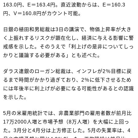
163.0円、E＝163.4円。直近波動からは、E＝160.3
円、V＝160.8円がカウント可能。
日銀の植田和男総裁は3日の講演で、物価上昇率が大き
く上振れするリスクが顕在化し、経済に与える影響に警
戒感を示した。そのうえで「利上げの是非についてしっ
かりと議論する必要がある」とも述べた。
ダラス連銀のローガン総裁は、インフレが2％目標に戻
るまで時間がかかり過ぎており、2％に低下させるため
には年後半に利上げが必要になる可能性があるとの認識
を示した。
5月の米雇用統計では、非農業部門の雇用者数が前月比
17万2000人増と市場予想（8万人増）を大幅に上回っ
た。3月分と4月分は上方修正した。5月の失業率は、4