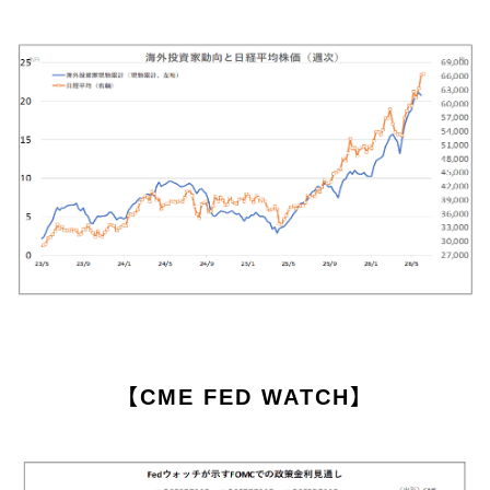
【CME FED WATCH】