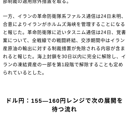
部制裁の適用除外措置を取る。
一方、イランの‌革命防衛隊系ファルス通信は24日未明、
合意により‌イランがホルムズ海峡を管理することになる
と報じた。革命防衛隊に近いタスニム通信は24日、覚書
案について、全戦線で‌の戦闘終結、交渉期間中はイラン
産原油の輸出に対する制裁措置が免除される内容が含ま
れると報じた。海上封鎖を30日以内に完全に解除し、イ
ランの凍結資産の‌一部を第1段階で解除することも定め
られているとし​た。
ドル円：155―160円レンジで次の展開を
待つ流れ