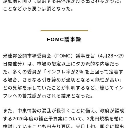
渉進展に向けて協調する具体策が打ち出されなかった。
ことなどから戻り歩調となった。
FOMC議事録
米連邦公開市場委員会（FOMC）議事要旨（4月28～29
日開催分）は、市場の想定以上にタカ派的な内容だっ
た。多くの委員が「インフレ率が2％ を上回って定着す
る場合、さらなる引き締めが適切となる可能性が高い」
との見解を示していたことが判明するなど、総じてイン
フレへの警戒感が示される結果となった。
また、中東情勢の混乱が長引くことに備え、政府が編成
する2026年度の補正予算案について、3兆円規模を軸に
検討していることも円売り要因。来月上旬、国会に提出