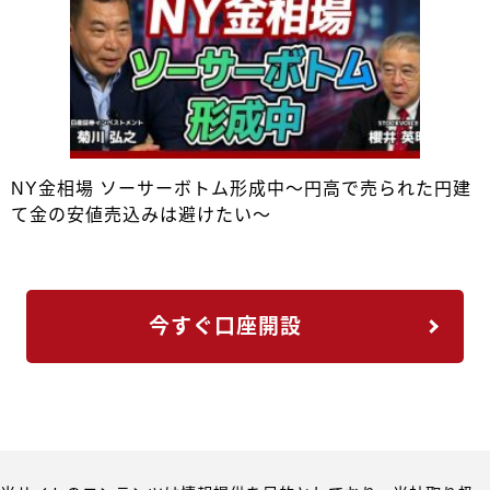
NY金相場 ソーサーボトム形成中～円高で売られた円建
て金の安値売込みは避けたい～
今すぐ口座開設