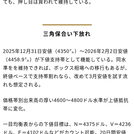
ても、押し目は買われて維持している。
三角保合い下放れ
2025年12月31日安値（4350㌦）～2026年2月2日安値
（4458.9㌦）が下値支持帯として機能している。同水
準をを維持できれば、ボックス相場への移行もあるが、
終値ベースで支持帯割れなら、改めて3月安値を試す流
れも想定される。
価格帯別出来高の厚い4600～4800ドル水準が上値抵抗
帯に変化。
一目均衡表からの下値目標は、N＝4375ドル、V＝4236
ドル、E＝4102ドルなどがカウント可能。20日間安値