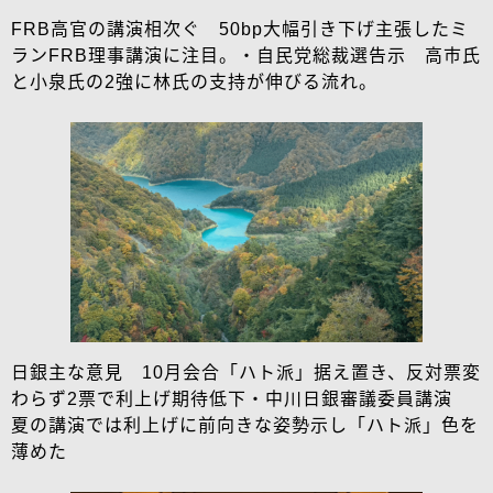
FRB高官の講演相次ぐ 50bp大幅引き下げ主張したミ
ランFRB理事講演に注目。・自民党総裁選告示 高市氏
と小泉氏の2強に林氏の支持が伸びる流れ。
日銀主な意見 10月会合「ハト派」据え置き、反対票変
わらず2票で利上げ期待低下・中川日銀審議委員講演
夏の講演では利上げに前向きな姿勢示し「ハト派」色を
薄めた