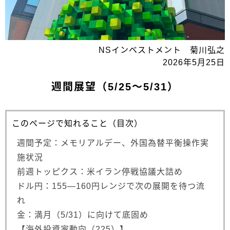
NSインベストメント 菊川弘之
2026年5月25日
週間展望（5/25～5/31）
このページで知れること（目次）
週間予定：メモリアルデー、外国為替平衡操作実
施状況
前週トッピクス：米イラン停戦協議大詰め
ドル円：155―160円レンジで次の展開を待つ流
れ
金：満月（5/31）に向けて底固め
【海外投資家動向（225）】