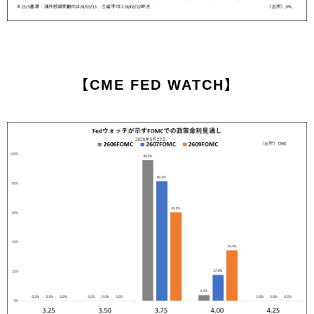
【CME FED WATCH】