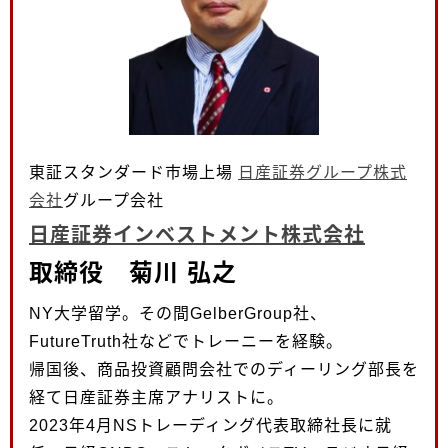
東証スタンダード市場上場
日産証券グループ株式
会社
グループ会社
日産証券インベストメント株式会社
取締役 菊川 弘之
NY大学留学。その間GelberGroup社、
FutureTruth社などでトレーニーを経験。
帰国後、商品投資顧問会社でのディーリング部長を
経て日産証券主席アナリストに。
2023年4月NSトレーディング代表取締社長に就