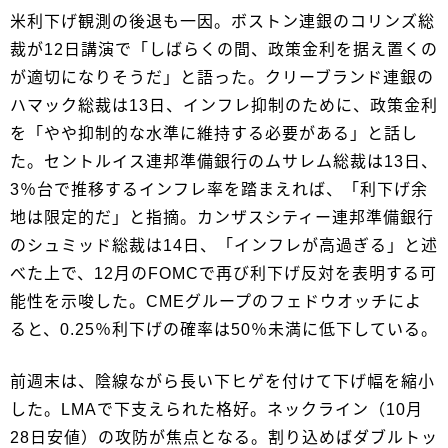
米利下げ観測の後退も一因。ボストン連銀のコリンズ総
裁が12日講演で「しばらくの間、政策金利を据え置くの
が適切になりそうだ」と語った。クリーブランド連銀の
ハマック総裁は13日、インフレ抑制のために、政策金利
を「やや抑制的な水準に維持する必要がある」と話し
た。セントルイス連邦準備銀行のムサレム総裁は13日、
3％台で推移するインフレ率を踏まえれば、「利下げ余
地は限定的だ」と指摘。カンザスシティー連邦準備銀行
のシュミッド総裁は14日、「インフレが高過ぎる」と述
べた上で、12月のFOMCで再び利下げ反対を表明する可
能性を示唆した。CMEグループのフェドウオッチによ
ると、0.25％利下げの確率は50％未満に低下している。
前週末は、陰線ながら長い下ヒゲを付けて下げ幅を縮小
した。LMAで下支えられた格好。ネックライン（10月
28日安値）の攻防が焦点となる。割り込めばダブルトッ