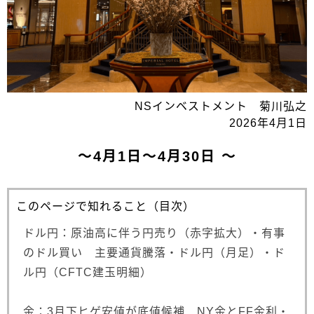
NSインベストメント 菊川弘之
2026年4月1日
～4月1日～4月30日 ～
このページで知れること（目次）
ドル円：原油高に伴う円売り（赤字拡大）・有事
のドル買い 主要通貨騰落・ドル円（月足）・ド
ル円（CFTC建玉明細）
金：3月下ヒゲ安値が底値候補 NY金とFF金利・