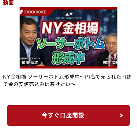
動画
NY金相場 ソーサーボトム形成中～円高で売られた円建
て金の安値売込みは避けたい～
今すぐ口座開設