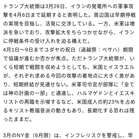
トランプ大統領は3月26日、イランの発電所への軍事攻
撃を4月6日まで延期すると表明した。周辺国は早期停戦
の実現を目指し、活発に交渉している。一方、米軍は増
派を急いでおり、攻撃拡大をちらつかせながら、イラン
に停戦条件の受け入れを迫る構えだ。
4月1日～9日までユダヤの祝日（過越祭：ペサハ）期間
で協議が進むか否かが焦点。ただトランプ大統領が、い
くら短期で戦闘を収めようとしても、米国とイスラエル
が、それぞれ求める今回の攻撃の着地点に大きく差があ
り、短期終結が見通せない。米軍司令官が部隊に「全て
は神の計画の一部」と通達し、ハルマゲドンとイエスキ
リストの再臨を示唆するなど、米国成人の約23％を占め
るキリスト教福音派の動きもあり、長期化する恐れは残
ったままだ。
3月のNY金（6月限）は、インフレリスクを警戒し、早