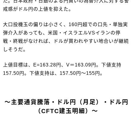
た。日本政府・日銀のよる円買いの為替介入に対する警
戒感がドル円の上値を抑えた。
大口投機玉の偏りは小さく、160円超での口先・単独実
弾介入があっても、米国・イスラエルVSイランの停
戦・終戦がなければ、ドルが買われやすい地合いが継続
しそうだ。
上値目標は、E=163.28円、V＝163.09円。下値支持
157.50円。下値支持は、157.50円～155円。
～主要通貨騰落・ドル円（月足）・ドル円
（CFTC建玉明細）～