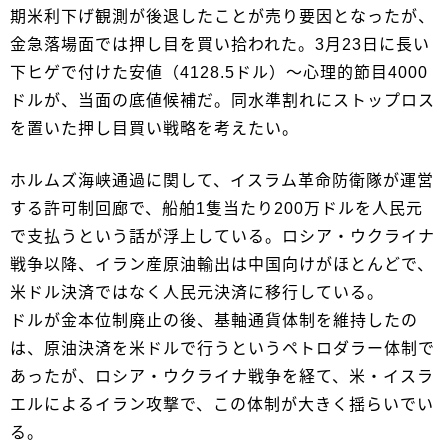
期米利下げ観測が後退したことが売り要因となったが、
金急落場面では押し目を買い拾われた。3月23日に長い
下ヒゲで付けた安値（4128.5ドル）～心理的節目4000
ドルが、当面の底値候補だ。同水準割れにストップロス
を置いた押し目買い戦略を考えたい。
ホルムズ海峡通過に関して、イスラム革命防衛隊が運営
する許可制回廊で、船舶1隻当たり200万ドルを人民元
で支払うという話が浮上している。ロシア・ウクライナ
戦争以降、イラン産原油輸出は中国向けがほとんどで、
米ドル決済ではなく人民元決済に移行している。
ドルが金本位制廃止の後、基軸通貨体制を維持したの
は、原油決済を米ドルで行うというペトロダラー体制で
あったが、ロシア・ウクライナ戦争を経て、米・イスラ
エルによるイラン攻撃で、この体制が大きく揺らいでい
る。