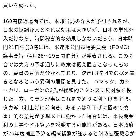
買いを誘った。
160円接近場面では、本邦当局の介入が予想されるが、
日米の協調介入となれば効果は大きいが、日本の単独介
入だけなら、時間稼ぎ的な効果しかないだろう。日本時
間21日午前3時には、米連邦公開市場委員会（FOMC）
議事要旨（4月28～29日開催分）が発表される。この会
合では大方の予想通りに政策は据え置きとなったもの
の、委員の見解が分かれており、決定は8対4での据え置
きとなるという異例の展開を見せた。 ハマック、カシ
ュカリ、ローガンの3氏が緩和的スタンスに反対票を投
じた一方、ミラン理事はこれまで通りに利下げを主張。
タカ派（利上げに前向き、あるいは利下げに極めて慎
重）的な意見が予想以上に強かった場合には、米長期金
利の上昇やドル買いを誘発する可能性がある。日本政府
が26年度補正予算を編成観測が強まると財政拡張懸念が