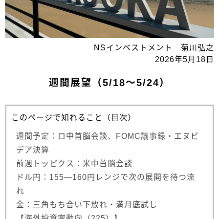
NSインベストメント 菊川弘之
2026年5月18日
週間展望（5/18～5/24）
このページで知れること（目次）
週間予定：ロ中首脳会談、FOMC議事録・エヌビ
デア決算
前週トッピクス：米中首脳会談
ドル円：155―160円レンジで次の展開を待つ流
れ
金：三角もち合い下放れ・満月底試し
【海外投資家動向（225）】