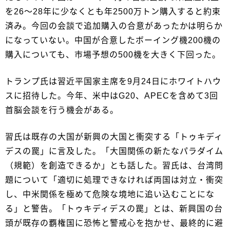
を26～28年に少なくとも年2500万トン購入すると約束
済み。今回の会談で追加購入の合意があったかは明らか
になっていない。中国が合意したボーイング機200機の
購入についても、市場予想の500機を大きく下回った。
トランプ氏は習近平国家主席を9月24日にホワイトハウ
スに招待した。今年、米中はG20、APECを含めて3回
首脳会談を行う機会がある。
習氏は既存の大国が新興の大国と衝突する「トゥキディ
デスの罠」に言及した。「大国関係の新たなパラダイム
（規範）を創造できるか」とも話した。習氏は、台湾問
題について「適切に処理できなければ両国は対立・衝突
し、中米関係を極めて危険な境地に追い込むことにな
る」と警告。「トゥキディデスの罠」とは、新興国の台
頭が既存の覇権国に恐怖と警戒心を抱かせ、最終的に避