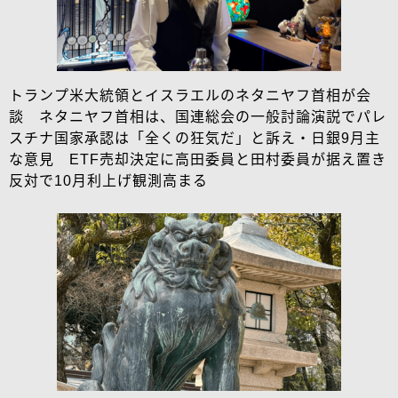
トランプ米大統領とイスラエルのネタニヤフ首相が会
談 ネタニヤフ首相は、国連総会の一般討論演説でパレ
スチナ国家承認は「全くの狂気だ」と訴え・日銀9月主
な意見 ETF売却決定に高田委員と田村委員が据え置き
反対で10月利上げ観測高まる