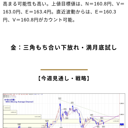
高まる可能性も高い。上値目標値は、N＝160.8円、V＝
163.0円、E＝163.4円。直近波動からは、E＝160.3
円、V＝160.8円がカウント可能。
金：三角もち合い下放れ・満月底試し
【今週見通し・戦略】