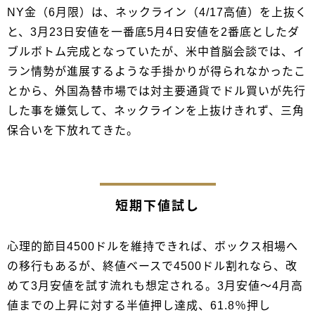
NY金（6月限）は、ネックライン（4/17高値）を上抜く
と、3月23日安値を一番底5月4日安値を2番底としたダ
ブルボトム完成となっていたが、米中首脳会談では、イ
ラン情勢が進展するような手掛かりが得られなかったこ
とから、外国為替市場では対主要通貨でドル買いが先行
した事を嫌気して、ネックラインを上抜けきれず、三角
保合いを下放れてきた。
短期下値試し
心理的節目4500ドルを維持できれば、ボックス相場へ
の移行もあるが、終値ベースで4500ドル割れなら、改
めて3月安値を試す流れも想定される。3月安値～4月高
値までの上昇に対する半値押し達成、61.8％押し