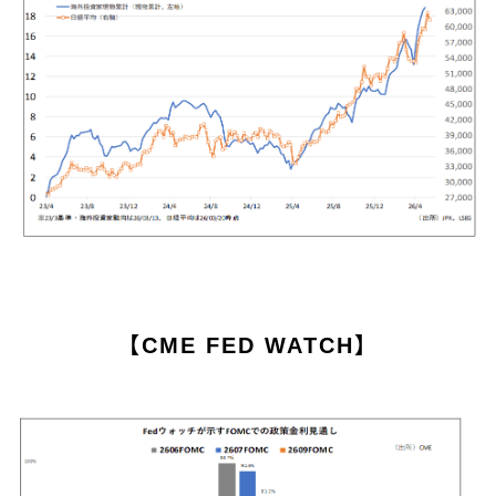
【CME FED WATCH】