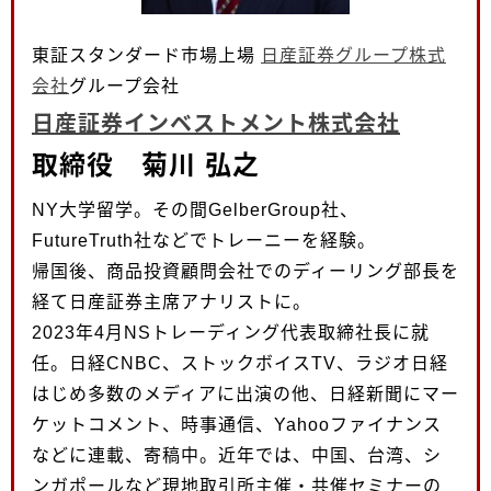
東証スタンダード市場上場
日産証券グループ株式
会社
グループ会社
日産証券インベストメント株式会社
取締役 菊川 弘之
NY大学留学。その間GelberGroup社、
FutureTruth社などでトレーニーを経験。
帰国後、商品投資顧問会社でのディーリング部長を
経て日産証券主席アナリストに。
2023年4月NSトレーディング代表取締社長に就
任。日経CNBC、ストックボイスTV、ラジオ日経
はじめ多数のメディアに出演の他、日経新聞にマー
ケットコメント、時事通信、Yahooファイナンス
などに連載、寄稿中。近年では、中国、台湾、シ
ンガポールなど現地取引所主催・共催セミナーの