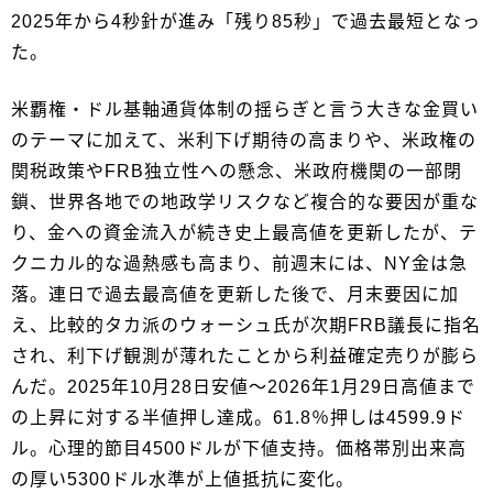
2025年から4秒針が進み「残り85秒」で過去最短となっ
た。
米覇権・ドル基軸通貨体制の揺らぎと言う大きな金買い
のテーマに加えて、米利下げ期待の高まりや、米政権の
関税政策やFRB独立性への懸念、米政府機関の一部閉
鎖、世界各地での地政学リスクなど複合的な要因が重な
り、金への資金流入が続き史上最高値を更新したが、テ
クニカル的な過熱感も高まり、前週末には、NY金は急
落。連日で過去最高値を更新した後で、月末要因に加
え、比較的タカ派のウォーシュ氏が次期FRB議長に指名
され、利下げ観測が薄れたことから利益確定売りが膨ら
んだ。2025年10月28日安値～2026年1月29日高値まで
の上昇に対する半値押し達成。61.8％押しは4599.9ド
ル。心理的節目4500ドルが下値支持。価格帯別出来高
の厚い5300ドル水準が上値抵抗に変化。