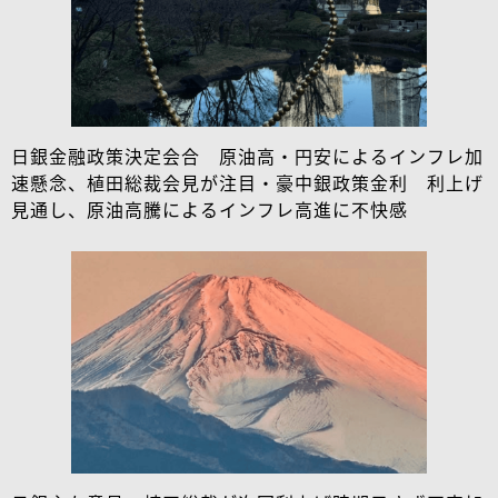
日銀金融政策決定会合 原油高・円安によるインフレ加
速懸念、植田総裁会見が注目・豪中銀政策金利 利上げ
見通し、原油高騰によるインフレ高進に不快感