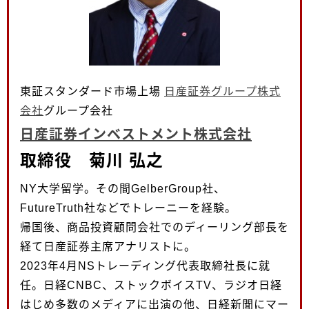
東証スタンダード市場上場
日産証券グループ株式
会社
グループ会社
日産証券インベストメント株式会社
取締役 菊川 弘之
NY大学留学。その間GelberGroup社、
FutureTruth社などでトレーニーを経験。
帰国後、商品投資顧問会社でのディーリング部長を
経て日産証券主席アナリストに。
2023年4月NSトレーディング代表取締社長に就
任。日経CNBC、ストックボイスTV、ラジオ日経
はじめ多数のメディアに出演の他、日経新聞にマー