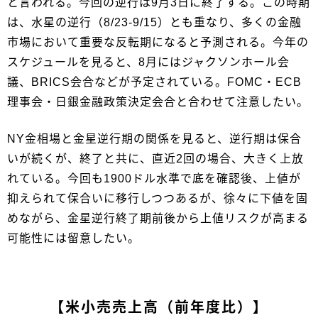
と言われる。今回の逆行は9月3日に終了する。この時期
は、水星の逆行（8/23-9/15）とも重なり、多くの金融
市場において重要な反転期になると予測される。今年の
スケジュールを見ると、8月にはジャクソンホール会
議、BRICS会合などが予定されている。FOMC・ECB
理事会・日銀金融政策決定会合と合わせて注意したい。
NY金相場と金星逆行期の関係を見ると、逆行期は保合
いが続くが、終了と共に、直近2回の場合、大きく上放
れている。今回も1900ドル水準で底を確認後、上値が
抑えられて保合いに移行しつつあるが、徐々に下値を固
めながら、金星逆行終了期前後から上値リスクが高まる
可能性には留意したい。
【米小売売上高（前年度比）】