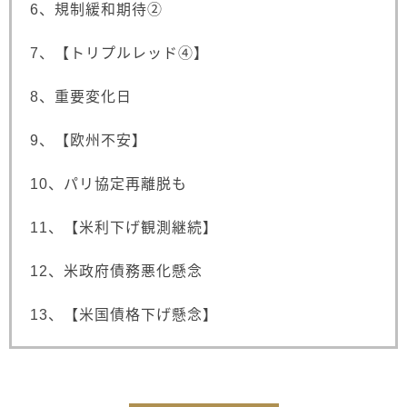
6、規制緩和期待②
7、【トリプルレッド④】
8、重要変化日
9、【欧州不安】
10、パリ協定再離脱も
11、【米利下げ観測継続】
12、米政府債務悪化懸念
13、【米国債格下げ懸念】