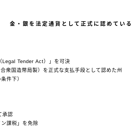
金・銀を法定通貨として正式に認めてい
al Tender Act）」を可決
カ合衆国造幣局製）を正式な支払手段として認めた州
の条件下）
て承認
イン課税」を免除