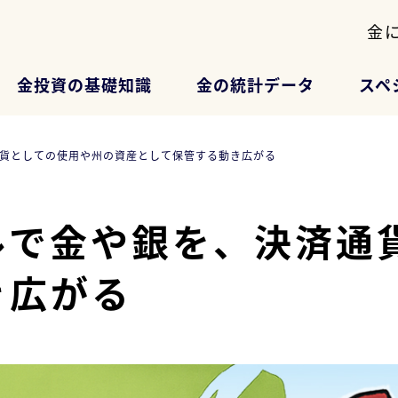
金
金投資の基礎知識
金の統計データ
スペ
貨としての使用や州の資産として保管する動き広がる
ルで金や銀を、決済通
き広がる