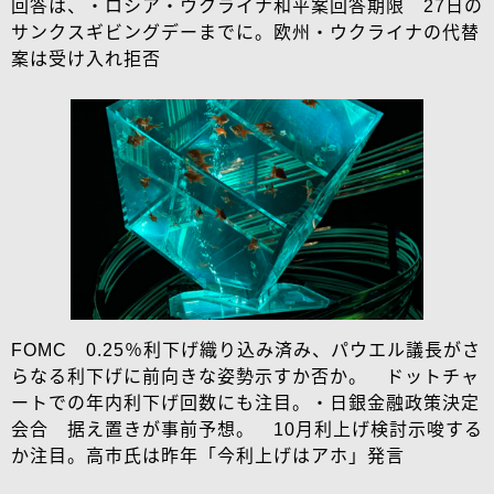
回答は、・ロシア・ウクライナ和平案回答期限 27日の
サンクスギビングデーまでに。欧州・ウクライナの代替
案は受け入れ拒否
FOMC 0.25％利下げ織り込み済み、パウエル議長がさ
らなる利下げに前向きな姿勢示すか否か。 ドットチャ
ートでの年内利下げ回数にも注目。・日銀金融政策決定
会合 据え置きが事前予想。 10月利上げ検討示唆する
か注目。高市氏は昨年「今利上げはアホ」発言