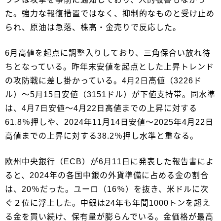
た。強力な報復措置ではなく、抑制的なものと受け止め
られ、原油は急落、株高・金売りで反応した。
6月高値を起点に調整入りしており、三角保合い放れ待
ちとなっている。昨年末安値を起点とした上昇トレンド
の攻防戦に差し掛かっている。4月2日高値（3226ド
ル）～5月15日安値（3151ドル）が下値支持帯。同水準
は、4月7日安値～4月22日高値までの上昇に対する
61.8％押しや、2024年11月14日安値～2025年4月22日
高値までの上昇に対する38.2％押し水準と重なる。
欧州中央銀行（ECB）が6月11日に発表した報告書によ
ると、2024年の各国中銀の外貨準備に占める金の割合
は、20％だった。ユーロ（16％）を抜き、米ドルに次
ぐ２位に浮上した。中銀は24年も年間1000トンを超え
る金を買い続け、保有量が膨らんでいる。金価格が最高