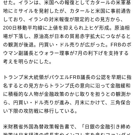
せた。イランは、米国への報復としてカタールの米軍基
地にミサイルを発射したが、カタールと米国に事前通告
しており、イランの対米報復が限定的との見方から、
200日移動平均線に上値を抑えられ上ヒゲ形成。原油相
場が下落し、原油高が日本の貿易赤字拡大につながると
の観測が後退。円買い・ドル売りが広がった。FRBのボ
ウマン副議長とウォラー理事が7月の利下げを支持する
考えを明らかにした。
トランプ米大統領がパウエルFRB議長の公認を早期に指
名するとの見方からトランプ氏の意向に沿って金融緩和
に積極的な人物が金融政策のかじ取りを担うとの観測か
ら、円買い・ドル売りが進み、月末にかけて、三角保合
い下限の攻防戦に移行している。
米財務省外国為替政策報告書で、「日銀の金融引き締め