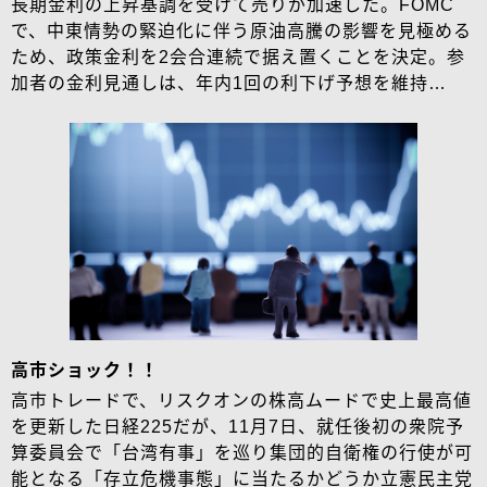
長期金利の上昇基調を受けて売りが加速した。FOMC
で、中東情勢の緊迫化に伴う原油高騰の影響を見極める
ため、政策金利を2会合連続で据え置くことを決定。参
加者の金利見通しは、年内1回の利下げ予想を維持…
高市ショック！！
高市トレードで、リスクオンの株高ムードで史上最高値
を更新した日経225だが、11月7日、就任後初の衆院予
算委員会で「台湾有事」を巡り集団的自衛権の行使が可
能となる「存立危機事態」に当たるかどうか立憲民主党