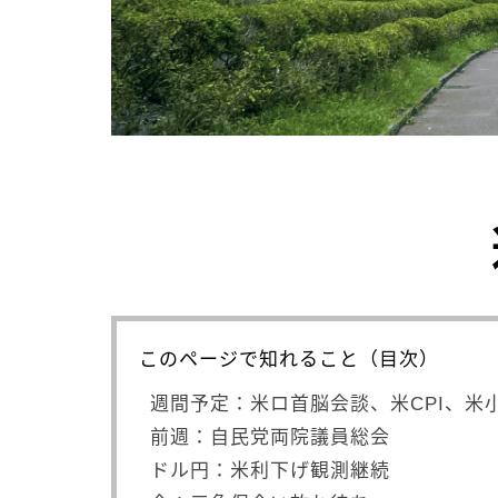
このページで知れること（目次）
週間予定：米ロ首脳会談、米CPI、米
前週：自民党両院議員総会
ドル円：米利下げ観測継続