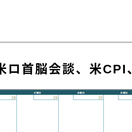
米ロ首脳会談、米CP