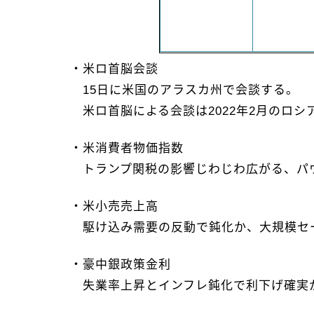
・米ロ首脳会談
15日に米国のアラスカ州で会談する。
米ロ首脳による会談は2022年2月のロ
・米消費者物価指数
トランプ関税の影響じわじわ広がる、パウ
・米小売売上高
駆け込み需要の反動で鈍化か、大規模セ
・豪中銀政策金利
失業率上昇とインフレ鈍化で利下げ確実