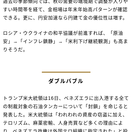
過去の季節傾向では、秋の需要の端境期で調整が入りや
すい時間帯を経て、金相場は年末年始高パターンが確認
できる。更に、円安加速なら円建て金の優位性は増す。
ロシア・ウクライナの和平協議が前進すれば、「原油
安」→「インフレ鎮静」→「米利下げ継続観測」も高ま
りそうだ。
ダブルバブル
トランプ米大統領は16日、ベネズエラに出入港する全て
の制裁対象の石油タンカーについて「封鎖」を命じると
発表した。米大統領は「われわれの資産の窃盗に加え、
テロリズム、麻薬密輸、人身売買など多くの理由によ
り、ベネズエラ政権は外国テロ組織に指定された」と投