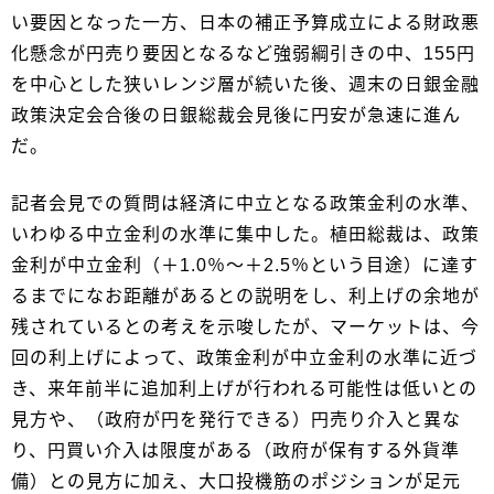
い要因となった一方、日本の補正予算成立による財政悪
化懸念が円売り要因となるなど強弱綱引きの中、155円
を中心とした狭いレンジ層が続いた後、週末の日銀金融
政策決定会合後の日銀総裁会見後に円安が急速に進ん
だ。
記者会見での質問は経済に中立となる政策金利の水準、
いわゆる中立金利の水準に集中した。植田総裁は、政策
金利が中立金利（＋1.0％～＋2.5％という目途）に達す
るまでになお距離があるとの説明をし、利上げの余地が
残されているとの考えを示唆したが、マーケットは、今
回の利上げによって、政策金利が中立金利の水準に近づ
き、来年前半に追加利上げが行われる可能性は低いとの
見方や、（政府が円を発行できる）円売り介入と異な
り、円買い介入は限度がある（政府が保有する外貨準
備）との見方に加え、大口投機筋のポジションが足元