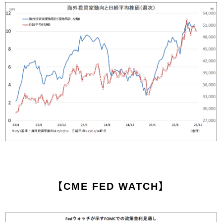
【CME FED WATCH】