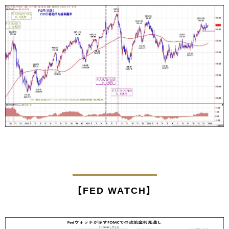
【FED WATCH】