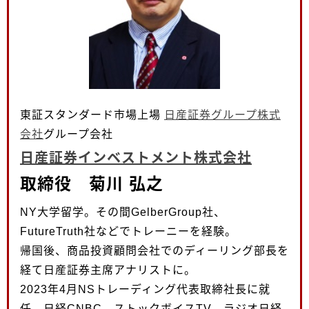
東証スタンダード市場上場
日産証券グループ株式
会社
グループ会社
日産証券インベストメント株式会社
取締役 菊川 弘之
NY大学留学。その間GelberGroup社、
FutureTruth社などでトレーニーを経験。
帰国後、商品投資顧問会社でのディーリング部長を
経て日産証券主席アナリストに。
2023年4月NSトレーディング代表取締社長に就
任。日経CNBC、ストックボイスTV、ラジオ日経