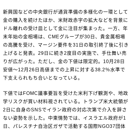
新興国などの中央銀行が通貨準備の多様化の一環として
金の購入を続けたほか、米財政赤字の拡大などを背景に
ドル離れの受け皿として金に注目が集まった。一方、年
末年始の金相場は、CMEグループが30日、貴金属相場
の高騰を受け、マージン要件を31日の取引終了後に引き
上げると発表。29日に続き2度目の実施で、手仕舞い売
りが広がった。ただし、金の下値は限定的。10月28日
安値～12月26日高値までの上昇に対する38.2％水準で
下支えられもち合いとなっている。
下値ではFOMC議事要旨を受けた米利下げ観測や、地政
学リスクが買い材料視されている。トランプ米大統領が
2日に自身のSNSでイラン政府の対応次第で介入を辞さ
ない姿勢を示した。中東情勢では、イスラエル政府が1
日、パレスチナ自治区ガザで活動する国際NGO37団体