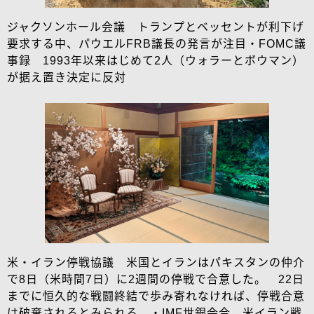
ジャクソンホール会議 トランプとベッセントが利下げ
要求する中、パウエルFRB議長の発言が注目・FOMC議
事録 1993年以来はじめて2人（ウォラーとボウマン）
が据え置き決定に反対
米・イラン停戦協議 米国とイランはパキスタンの仲介
で8日（米時間7日）に2週間の停戦で合意した。 22日
までに恒久的な戦闘終結で歩み寄れなければ、停戦合意
は破棄されるとみられる。・IMF世銀会合 米イラン戦