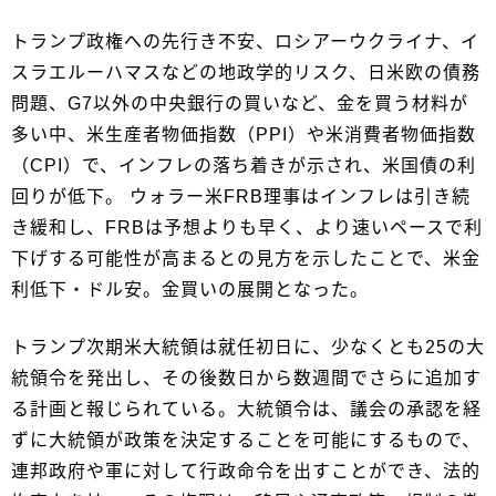
トランプ政権への先行き不安、ロシアーウクライナ、イ
スラエルーハマスなどの地政学的リスク、日米欧の債務
問題、G7以外の中央銀行の買いなど、金を買う材料が
多い中、米生産者物価指数（PPI）や米消費者物価指数
（CPI）で、インフレの落ち着きが示され、米国債の利
回りが低下。 ウォラー米FRB理事はインフレは引き続
き緩和し、FRBは予想よりも早く、より速いペースで利
下げする可能性が高まるとの見方を示したことで、米金
利低下・ドル安。金買いの展開となった。
トランプ次期米大統領は就任初日に、少なくとも25の大
統領令を発出し、その後数日から数週間でさらに追加す
る計画と報じられている。大統領令は、議会の承認を経
ずに大統領が政策を決定することを可能にするもので、
連邦政府や軍に対して行政命令を出すことができ、法的