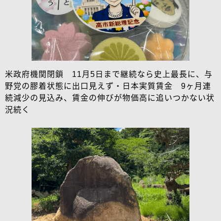
米政府機関閉鎖 11月5日まで継続なら史上最長に、与
野党の膠着状態に出口見えず・日本実質賃金 9ヶ月連
続減少の見込み、賃金の伸びが物価高に追いつかない状
況続く