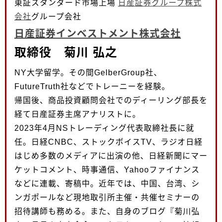
東証スタンダード市場上場
日産証券グループ株式
会社
グループ会社
日産証券インベストメント株式会社
取締役 菊川 弘之
NY大学留学。その間GelberGroup社、
FutureTruth社などでトレーニーを経験。
帰国後、商品投資顧問会社でのディーリング部長を
経て日産証券主席アナリストに。
2023年4月NSトレーディング代表取締社長に就
任。日経CNBC、ストックボイスTV、ラジオ日経
はじめ多数のメディアに出演の他、日経新聞にマー
ケットコメント、時事通信、Yahooファイナンス
などに連載、寄稿中。近年では、中国、台湾、シ
ンガポールなど現地取引所主催・共催セミナーの
招待講師も務める。また、自身のブログ『菊川弘