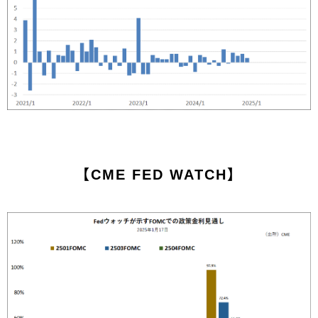
【CME FED WATCH】