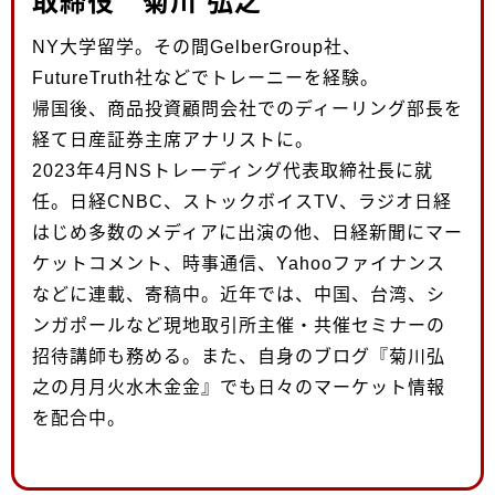
取締役 菊川 弘之
NY大学留学。その間GelberGroup社、
FutureTruth社などでトレーニーを経験。
帰国後、商品投資顧問会社でのディーリング部長を
経て日産証券主席アナリストに。
2023年4月NSトレーディング代表取締社長に就
任。日経CNBC、ストックボイスTV、ラジオ日経
はじめ多数のメディアに出演の他、日経新聞にマー
ケットコメント、時事通信、Yahooファイナンス
などに連載、寄稿中。近年では、中国、台湾、シ
ンガポールなど現地取引所主催・共催セミナーの
招待講師も務める。また、自身のブログ『菊川弘
之の月月火水木金金』でも日々のマーケット情報
を配合中。