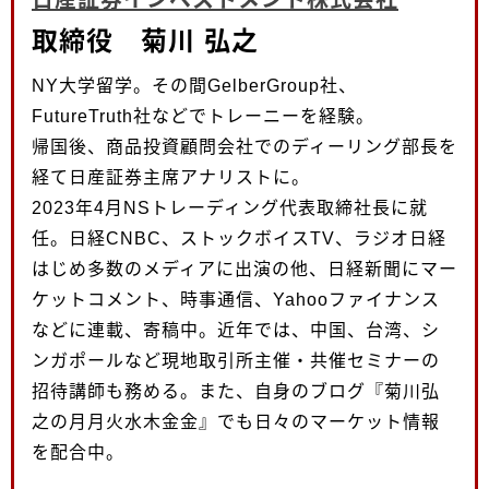
取締役 菊川 弘之
NY大学留学。その間GelberGroup社、
FutureTruth社などでトレーニーを経験。
帰国後、商品投資顧問会社でのディーリング部長を
経て日産証券主席アナリストに。
2023年4月NSトレーディング代表取締社長に就
任。日経CNBC、ストックボイスTV、ラジオ日経
はじめ多数のメディアに出演の他、日経新聞にマー
ケットコメント、時事通信、Yahooファイナンス
などに連載、寄稿中。近年では、中国、台湾、シ
ンガポールなど現地取引所主催・共催セミナーの
招待講師も務める。また、自身のブログ『菊川弘
之の月月火水木金金』でも日々のマーケット情報
を配合中。