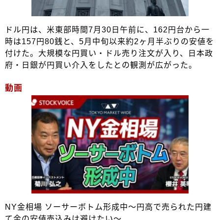
ドル円は、米東部時間7月30日午前に、162円台から一
時は157円80銭と、5月中旬以来約2ヶ月半ぶりの安値を
付けた。大規模な円買い・ドル売り注文が入り、日本政
府・日銀が円買い介入をしたとの観測が広がった。
動画
NY金相場 ソーサーボトム形成中～円高で売られた円建
て金の安値売込みは避けたい～