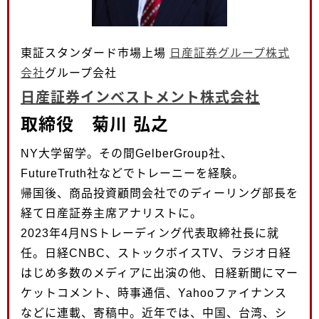
東証スタンダード市場上場
日産証券グループ株式
会社
グループ会社
日産証券インベストメント株式会社
取締役 菊川 弘之
NY大学留学。その間GelberGroup社、
FutureTruth社などでトレーニーを経験。
帰国後、商品投資顧問会社でのディーリング部長を
経て日産証券主席アナリストに。
2023年4月NSトレーディング代表取締社長に就
任。日経CNBC、ストックボイスTV、ラジオ日経
はじめ多数のメディアに出演の他、日経新聞にマー
ケットコメント、時事通信、Yahooファイナンス
などに連載、寄稿中。近年では、中国、台湾、シ