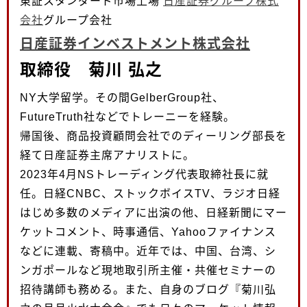
東証スタンダード市場上場
日産証券グループ株式
会社
グループ会社
日産証券インベストメント株式会社
取締役 菊川 弘之
NY大学留学。その間GelberGroup社、
FutureTruth社などでトレーニーを経験。
帰国後、商品投資顧問会社でのディーリング部長を
経て日産証券主席アナリストに。
2023年4月NSトレーディング代表取締社長に就
任。日経CNBC、ストックボイスTV、ラジオ日経
はじめ多数のメディアに出演の他、日経新聞にマー
ケットコメント、時事通信、Yahooファイナンス
などに連載、寄稿中。近年では、中国、台湾、シ
ンガポールなど現地取引所主催・共催セミナーの
招待講師も務める。また、自身のブログ『菊川弘