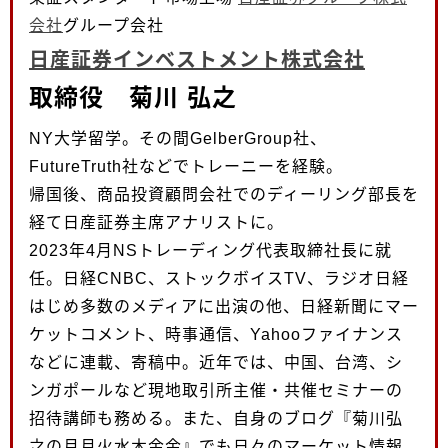
会社
グループ会社
日産証券インベストメント株式会社
取締役 菊川 弘之
NY大学留学。その間GelberGroup社、
FutureTruth社などでトレーニーを経験。
帰国後、商品投資顧問会社でのディーリング部長を
経て日産証券主席アナリストに。
2023年4月NSトレーディング代表取締社長に就
任。日経CNBC、ストックボイスTV、ラジオ日経
はじめ多数のメディアに出演の他、日経新聞にマー
ケットコメント、時事通信、Yahooファイナンス
などに連載、寄稿中。近年では、中国、台湾、シ
ンガポールなど現地取引所主催・共催セミナーの
招待講師も務める。また、自身のブログ『菊川弘
之の月月火水木金金』でも日々のマーケット情報