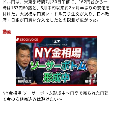
ドル円は、米東部時間7月30日午前に、162円台から一
時は157円80銭と、5月中旬以来約2ヶ月半ぶりの安値を
付けた。大規模な円買い・ドル売り注文が入り、日本政
府・日銀が円買い介入をしたとの観測が広がった。
動画
NY金相場 ソーサーボトム形成中～円高で売られた円建
て金の安値売込みは避けたい～