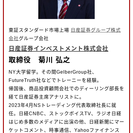
東証スタンダード市場上場
日産証券グループ株式
会社
グループ会社
日産証券インベストメント株式会社
取締役 菊川 弘之
NY大学留学。その間GelberGroup社、
FutureTruth社などでトレーニーを経験。
帰国後、商品投資顧問会社でのディーリング部長を
経て日産証券主席アナリストに。
2023年4月NSトレーディング代表取締社長に就
任。日経CNBC、ストックボイスTV、ラジオ日経
はじめ多数のメディアに出演の他、日経新聞にマー
ケットコメント、時事通信、Yahooファイナンス