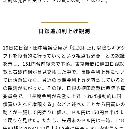
定的な発言を受けて、ドル買いの動きとなった。
日銀追加利上げ観測
19日に日銀・田中審議委員が「追加利上げ以降もギアシ
フトを段階的に行っていくという視点も必要」との認識
を示し、151円台前後まで下落。東京時間に植田日銀総
裁と石破首相が意見交換した中で、長期金利上昇につい
ては話題になく、最近の長期金利上昇を容認していると
の観測が広がった。その後、日銀の植田総裁は衆院予算
委員会で、「長期金利が急激に上昇 すれば機動的に国
債買い入れを増額する」などと述べたことから円買いの
動きが一服して円売りに傾き、ドル円は150円台半ばま
で戻りを見せた。ただし、先週末のドル円は一時、148
円93銭と2024年12月上旬以来の円高・ドル安水準をつ