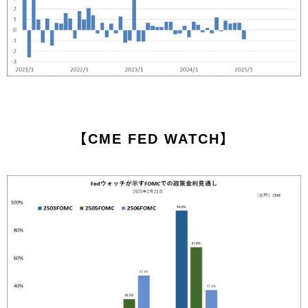
【CME FED WATCH】