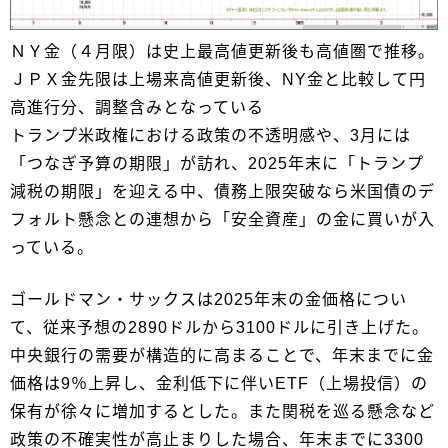
ＮＹ金（４月限）は史上最高値更新後も高値圏で推移。
ＪＰＸ金先限は上場来高値更新後、NY金と比較して円
高進行分、調整含みとなっている
トランプ米政権における政策の不透明感や、3月には
「つなぎ予算の期限」が訪れ、2025年末に「トランプ
減税の期限」を迎える中、債務上限突破なら米国債のデ
フォルト懸念との連想から「安全資産」の金に買いが入
っている。
ゴールドマン・サックスは2025年末の金価格につい
て、従来予想の2890ドルから3100ドルに引き上げた。
中央銀行の需要が構造的に高まることで、年末までに金
価格は9％上昇し、金利低下に伴いETF（上場投信）の
保有が徐々に増加するとした。また関税を巡る懸念など
政策の不確実性が高止まりした場合、年末までに3300