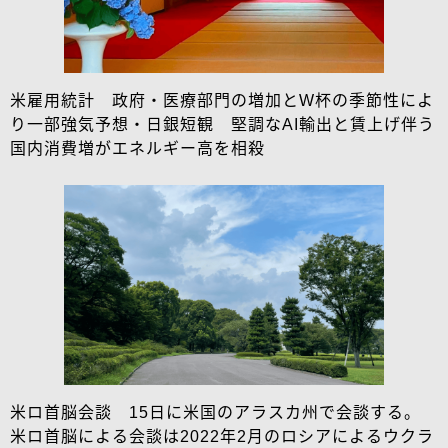
米雇用統計 政府・医療部門の増加とW杯の季節性によ
り一部強気予想・日銀短観 堅調なAI輸出と賃上げ伴う
国内消費増がエネルギー高を相殺
米ロ首脳会談 15日に米国のアラスカ州で会談する。
米ロ首脳による会談は2022年2月のロシアによるウクラ