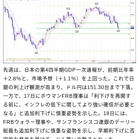
先週は、日本の第4四半期GDP一次速報が、前期比年率
＋2.8％と、市場予想（＋1.1％）を上回った。これで日
銀の利上げ観測が高まり、ドル円は151.30台まで下落。
一方で、17日にボウマンFRB理事は「利下げを再開す
る前に、インフレの低下に関してより強い確信が必要と
なる」と追加利下げに慎重姿勢を示した。18日には、
FRBウォラー理事や、サンフランシスコ連銀のデーリー
総裁も追加利下げに慎重な姿勢を示し、早期利下げに否