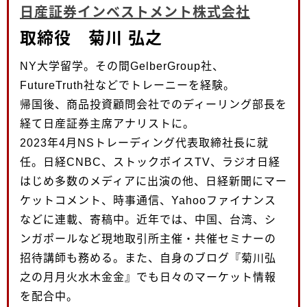
日産証券インベストメント株式会社
取締役 菊川 弘之
NY大学留学。その間GelberGroup社、
FutureTruth社などでトレーニーを経験。
帰国後、商品投資顧問会社でのディーリング部長を
経て日産証券主席アナリストに。
2023年4月NSトレーディング代表取締社長に就
任。日経CNBC、ストックボイスTV、ラジオ日経
はじめ多数のメディアに出演の他、日経新聞にマー
ケットコメント、時事通信、Yahooファイナンス
などに連載、寄稿中。近年では、中国、台湾、シ
ンガポールなど現地取引所主催・共催セミナーの
招待講師も務める。また、自身のブログ『菊川弘
之の月月火水木金金』でも日々のマーケット情報
を配合中。