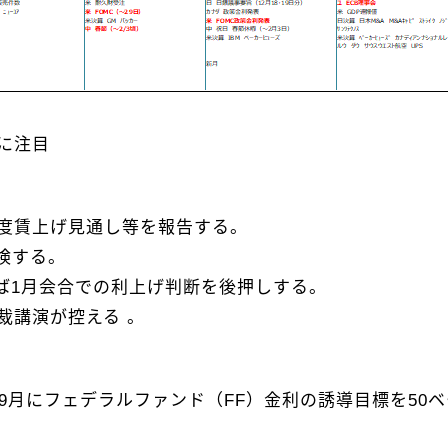
に注目
度賃上げ見通し等を報告する。
検する。
1月会合での利上げ判断を後押しする。
裁講演が控える 。
9月にフェデラルファンド（FF）金利の誘導目標を50ベー