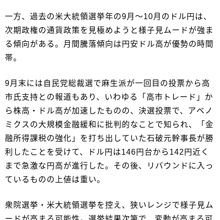
一方、過去の米大統領選挙年の9月～10月のドル円は、
次期政権の通貨政策を見極めようと様子見ムードが強ま
る傾向がある。月間騰落傾向は円安ドル高が優勢の時間
帯。
9月末には自民党総裁選で麻生派が一回目の投票から高
市氏支持との報道もあり、いわゆる「高市トレード」か
ら株高・ドル高が加速したものの、決選投票で、アベノ
ミクスの大規模金融緩和に批判的なことで知られ、「金
融所得課税の強化」を打ち出していた石破元幹事長が勝
利したことを受けて、ドル円は146円台から142円近く
まで急激な円高が進行した。その後、リバウンドに入っ
ているものの上値は重い。
衆院選挙・米大統領選挙を控え、狭いレンジで様子見ム
ードが高まる可能性。選挙結果次第で、変動が高まる可