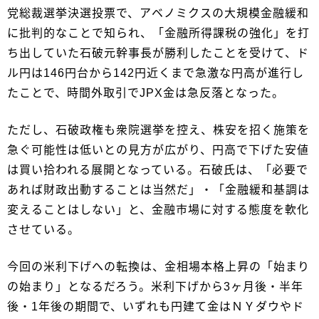
党総裁選挙決選投票で、アベノミクスの大規模金融緩和
に批判的なことで知られ、「金融所得課税の強化」を打
ち出していた石破元幹事長が勝利したことを受けて、ド
ル円は146円台から142円近くまで急激な円高が進行し
たことで、時間外取引でJPX金は急反落となった。
ただし、石破政権も衆院選挙を控え、株安を招く施策を
急ぐ可能性は低いとの見方が広がり、円高で下げた安値
は買い拾われる展開となっている。石破氏は、「必要で
あれば財政出動することは当然だ」・「金融緩和基調は
変えることはしない」と、金融市場に対する態度を軟化
させている。
今回の米利下げへの転換は、金相場本格上昇の「始まり
の始まり」となるだろう。米利下げから3ヶ月後・半年
後・1年後の期間で、いずれも円建て金はＮＹダウやド