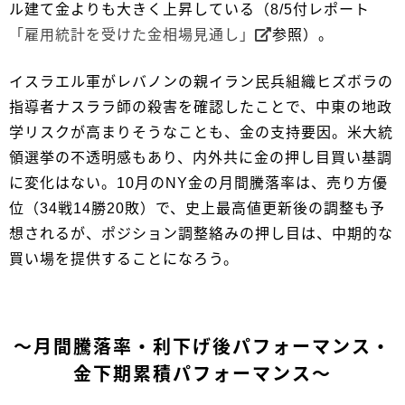
ル建て金よりも大きく上昇している（8/5付レポート
「雇用統計を受けた金相場見通し」
参照）。
イスラエル軍がレバノンの親イラン民兵組織ヒズボラの
指導者ナスララ師の殺害を確認したことで、中東の地政
学リスクが高まりそうなことも、金の支持要因。米大統
領選挙の不透明感もあり、内外共に金の押し目買い基調
に変化はない。10月のNY金の月間騰落率は、売り方優
位（34戦14勝20敗）で、史上最高値更新後の調整も予
想されるが、ポジション調整絡みの押し目は、中期的な
買い場を提供することになろう。
～月間騰落率・利下げ後パフォーマンス・
金下期累積パフォーマンス～