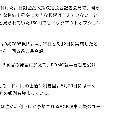
値を付けた。日銀金融政策決定会合記者会見で、何ら
的な物価上昇率に大きな影響は与えていない」と
見られていた150円でもノックアウトオプション
兆7885億円。4月29日と5月2日に実施したと
それを上回る過去最高額。
ＲＢ高官の発言に加えて、FOMC議事要旨を受け
とも、ドル円の上値抑制要因。5月30日には一時
くとの観測も強まっている。
には注意。利下げが予想されるECB理事会後のユー