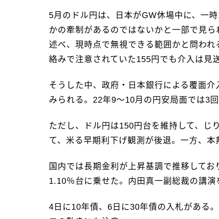
5月のドル円は、日本がGW休場中に、一時1
かの牽制があるのではないかと一部で見ら
述べ、現時点で無視できる範囲かと問われ
絡みで注意されていた155円でも介入は見
そうした中、政府・日本銀行による覆面介入で
みられる。22年9～10月の円安局面では
ただし、ドル円は150円台を維持して、じ
て、米る早期利下げ観測が後退。一方、本
国内では長期金利が上昇基調で推移しており
1.10％台に乗せた。内田真一副総裁の講
4日に10年債、6日に30年債の入札があ