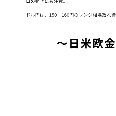
ロの動きにも注意。
ドル円は、150－160円のレンジ相場放れ
～日米欧金