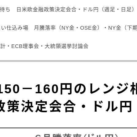
放れ待ち 日米欧金融政策決定会合・ドル円（週足・日足
い仕込み場 月騰落率（NY金・OSE金）・NY金（下
統計・ECB理事会・大統領選挙討論会
150－160円のレン
政策決定会合・ドル円