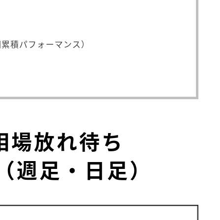
）
期累積パフォーマンス）
ジ相場放れ待ち
（週足・日足）