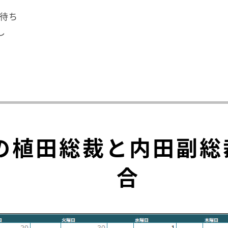
れ待ち
し
の植田総裁と内田副総
合