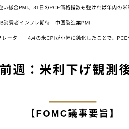
強い総合PMI、31日のPCE価格指数も強ければ年内の
B消費者インフレ期待 中国製造業PMI
デフレータ 4月の米CPIが小幅に鈍化したことで、PC
前週：米利下げ観測
【FOMC議事要旨】