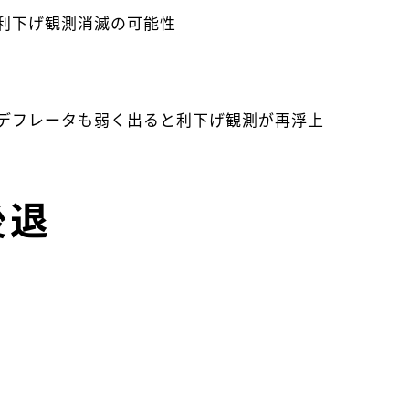
米利下げ観測消滅の可能性
Eデフレータも弱く出ると利下げ観測が再浮上
後退