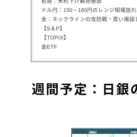
前週：米利下げ観測後退
ドル円：150－160円のレンジ相場放
金：ネックラインの攻防戦・買い場探
【S＆P】
【TOPIX】
金ETF
週間予定：日銀