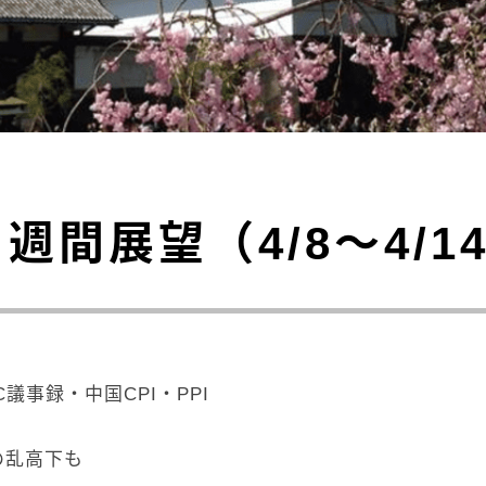
週間展望（4/8～4/1
議事録・中国CPI・PPI
の乱高下も