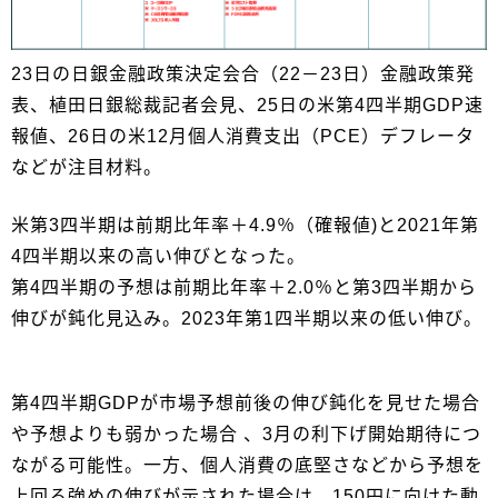
23日の日銀金融政策決定会合（22－23日）金融政策発
表、植田日銀総裁記者会見、25日の米第4四半期GDP速
報値、26日の米12月個人消費支出（PCE）デフレータ
などが注目材料。
米第3四半期は前期比年率＋4.9％（確報値)と2021年第
4四半期以来の高い伸びとなった。
第4四半期の予想は前期比年率＋2.0％と第3四半期から
伸びが鈍化見込み。2023年第1四半期以来の低い伸び。
第4四半期GDPが市場予想前後の伸び鈍化を見せた場合
や予想よりも弱かった場合 、3月の利下げ開始期待につ
ながる可能性。一方、個人消費の底堅さなどから予想を
上回る強めの伸びが示された場合は、150円に向けた動