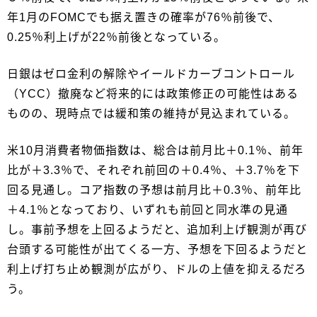
年1月のFOMCでも据え置きの確率が76％前後で、
0.25％利上げが22％前後となっている。
日銀はゼロ金利の解除やイールドカーブコントロール
（YCC）撤廃など将来的には政策修正の可能性はある
ものの、現時点では緩和策の維持が見込まれている。
米10月消費者物価指数は、総合は前月比＋0.1％、前年
比が＋3.3％で、それぞれ前回の＋0.4％、＋3.7％を下
回る見通し。コア指数の予想は前月比＋0.3％、前年比
＋4.1％となっており、いずれも前回と同水準の見通
し。事前予想を上回るようだと、追加利上げ観測が再び
台頭する可能性が出てくる一方、予想を下回るようだと
利上げ打ち止め観測が広がり、ドルの上値を抑えるだろ
う。