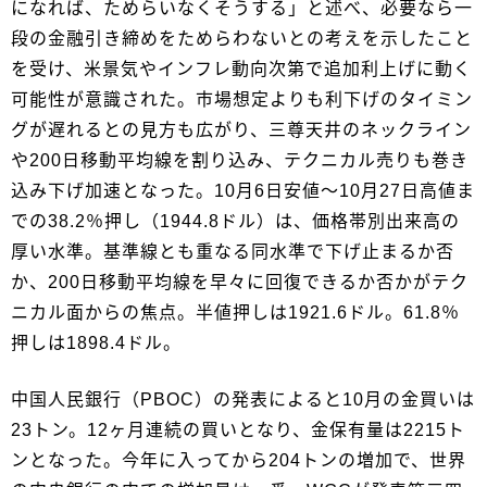
になれば、ためらいなくそうする」と述べ、必要なら一
段の金融引き締めをためらわないとの考えを示したこと
を受け、米景気やインフレ動向次第で追加利上げに動く
可能性が意識された。市場想定よりも利下げのタイミン
グが遅れるとの見方も広がり、三尊天井のネックライン
や200日移動平均線を割り込み、テクニカル売りも巻き
込み下げ加速となった。10月6日安値～10月27日高値ま
での38.2％押し（1944.8ドル）は、価格帯別出来高の
厚い水準。基準線とも重なる同水準で下げ止まるか否
か、200日移動平均線を早々に回復できるか否かがテク
ニカル面からの焦点。半値押しは1921.6ドル。61.8％
押しは1898.4ドル。
中国人民銀行（PBOC）の発表によると10月の金買いは
23トン。12ヶ月連続の買いとなり、金保有量は2215ト
ンとなった。今年に入ってから204トンの増加で、世界