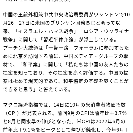
中国の王毅外相兼中共中央政治局委員がワシントンで10
月26－27日に米国のブリンケン国務長官と会って以
来、「イスラエル・ハマス戦争」「ロシア・ウクライナ
戦争」に関して「習近平仲介論」が浮上している。
プーチン大統領は「一帯一路」フォーラムに参加するた
めに北京を訪問する前に、中国メディア・グループの取
材で、「和平案」に関して「私たちは中国の友人たちの
提案を知っており、その提案を高く評価する。中国の提
案は極めて現実的であり、和平協定の基礎を築くことが
できると思う」と答えている。
マクロ経済指標では、14日に10月の米消費者物価指数
（CPI）が発表される。前回9月のCPIは前年比＋3.7％
と8月と同水準の伸びとなった。米CPIは2022年6月の
前年比＋9.1％をピークとして伸びが鈍化し、今年6月＋