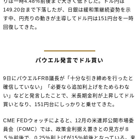
りは一時4.48％前後まで大きく低下した。ドル円は
149.20台まで下落したが、日銀は緩和策継続姿勢を示
す中、円売りの動きが主導してドル円は151円台を一時
回復してきた。
パウエル発言でドル買い
9日にパウエルFRB議長が「十分な引き締めを行ったと
確信していない」「必要なら追加利上げをためらわな
い」などと発言したことで、米長期金利が上昇してドル
買いとなり、151円台にしっかりと乗せてきた。
CME FEDウォッチによると、12月の米連邦公開市場委
員会（FOMC）では、政策金利据え置きとの見方が８
５％前後で、0.25％利上げが15％前後となっている。来