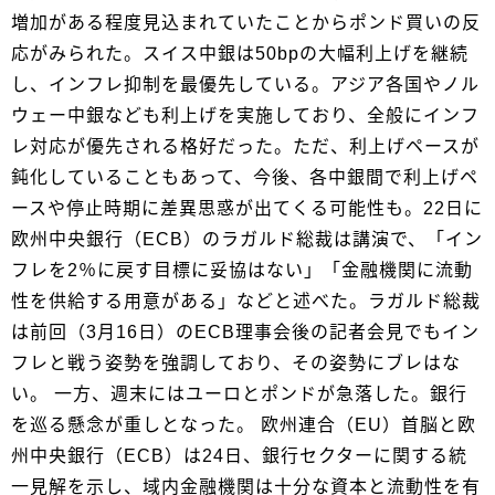
増加がある程度見込まれていたことからポンド買いの反
応がみられた。スイス中銀は50bpの大幅利上げを継続
し、インフレ抑制を最優先している。アジア各国やノル
ウェー中銀なども利上げを実施しており、全般にインフ
レ対応が優先される格好だった。ただ、利上げペースが
鈍化していることもあって、今後、各中銀間で利上げペ
ースや停止時期に差異思惑が出てくる可能性も。22日に
欧州中央銀行（ECB）のラガルド総裁は講演で、「イン
フレを2％に戻す目標に妥協はない」「金融機関に流動
性を供給する用意がある」などと述べた。ラガルド総裁
は前回（3月16日）のECB理事会後の記者会見でもイン
フレと戦う姿勢を強調しており、その姿勢にブレはな
い。 一方、週末にはユーロとポンドが急落した。銀行
を巡る懸念が重しとなった。 欧州連合（EU）首脳と欧
州中央銀行（ECB）は24日、銀行セクターに関する統
一見解を示し、域内金融機関は十分な資本と流動性を有