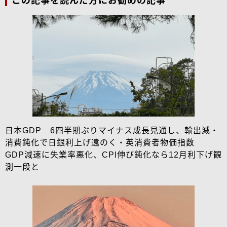
この記事を読んだ方にお勧めの記事
日本GDP 6四半期ぶりマイナス成長見通し、輸出減・
消費鈍化で日銀利上げ遠のく・英消費者物価指数
GDP減速に失業率悪化、CPI伸び鈍化なら12月利下げ観
測一段と