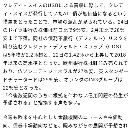
クレディ・スイスのUSBによる買収に際して、クレデ
ィ・スイスが発行していたAT1債が無価値になるという
措置をとったことで、市場の混乱が見られている。24日
のドイツ銀行の株価は前日比で9％安、2月末比で28％
安まで下落。同社の債務不履行（デフォルト）リスクを
織り込むクレジット・デフォルト・スワップ（CDS）
は5年物が2.2％超と、22日の1.42％から上昇して2018
年以来の高水準となった。欧州銀行株は軒並み売られて
おり、仏ソシエテ・ジェネラルが27％安、英スタンダー
ドチャータードは25％安、オランダのINGグループは
22％安となった。
「今後数週間のうちに根拠を伴わない信用問題の発生が
予想される」と指摘する声も多い。
今週も欧米を中心とした金融機関のニュースや株価動
向、債券市場動向などを、睨みながらの展開が予想され