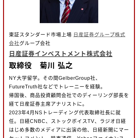
東証スタンダード市場上場
日産証券グループ株式
会社
グループ会社
日産証券インベストメント株式会社
取締役 菊川 弘之
NY大学留学。その間GelberGroup社、
FutureTruth社などでトレーニーを経験。
帰国後、商品投資顧問会社でのディーリング部長を
経て日産証券主席アナリストに。
2023年4月NSトレーディング代表取締社長に就
任。日経CNBC、ストックボイスTV、ラジオ日経
はじめ多数のメディアに出演の他、日経新聞にマー