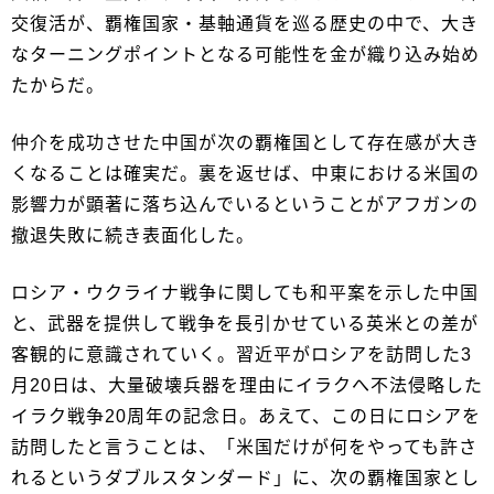
交復活が、覇権国家・基軸通貨を巡る歴史の中で、大き
なターニングポイントとなる可能性を金が織り込み始め
たからだ。
仲介を成功させた中国が次の覇権国として存在感が大き
くなることは確実だ。裏を返せば、中東における米国の
影響力が顕著に落ち込んでいるということがアフガンの
撤退失敗に続き表面化した。
ロシア・ウクライナ戦争に関しても和平案を示した中国
と、武器を提供して戦争を長引かせている英米との差が
客観的に意識されていく。習近平がロシアを訪問した3
月20日は、大量破壊兵器を理由にイラクへ不法侵略した
イラク戦争20周年の記念日。あえて、この日にロシアを
訪問したと言うことは、「米国だけが何をやっても許さ
れるというダブルスタンダード」に、次の覇権国家とし