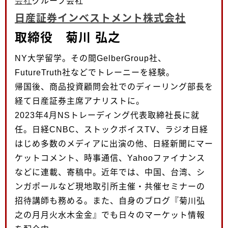
会社
グループ会社
日産証券インベストメント株式会社
取締役 菊川 弘之
NY大学留学。その間GelberGroup社、
FutureTruth社などでトレーニーを経験。
帰国後、商品投資顧問会社でのディーリング部長を
経て日産証券主席アナリストに。
2023年4月NSトレーディング代表取締社長に就
任。日経CNBC、ストックボイスTV、ラジオ日経
はじめ多数のメディアに出演の他、日経新聞にマー
ケットコメント、時事通信、Yahooファイナンス
などに連載、寄稿中。近年では、中国、台湾、シ
ンガポールなど現地取引所主催・共催セミナーの
招待講師も務める。また、自身のブログ『菊川弘
之の月月火水木金金』でも日々のマーケット情報