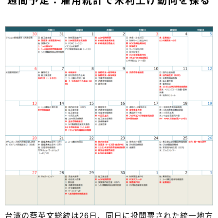
週間予定：雇用統計で米利上げ動向を探る
台湾の蔡英文総統は26日、同日に投開票された統一地方