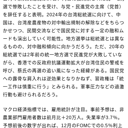
選で惨敗したことを受け、与党・民進党の主席（党首）
を辞任すると表明。2024年の台湾総統選に向けて、中
国は、台湾産農産物の対中輸出規制の解除などをちらつ
かせつつ、民間交流などで国民党に対する一定の融和ム
ードも演出していく可能性。地方選挙は総統選とは異な
るものの、対中融和傾向に向かうだろう。ただ、20年の
総統選では2年前の統一地方選で民進党が大敗していな
がら、香港での反政府抗議運動拡大が台湾住民の警戒を
呼び、蔡氏の再選の追い風になった経緯がある。国民党
への露骨な肩入れは逆効果となりかねず、習政権は「統
一工作は慎重に行う」とみられる。軍事圧力などの過激
行動も避けられるだろう。
マクロ経済指標では、雇用統計が注目。事前予想は、非
農業部門雇用者数は前月比＋20万人。失業率が3.7％。
予想前後の数字が出れば、12月のFOMCでの0.5％利上