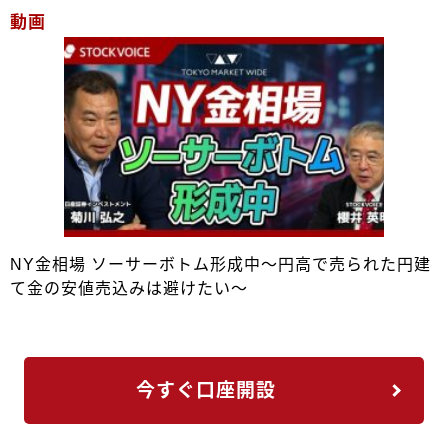
動画
NY金相場 ソーサーボトム形成中～円高で売られた円建
て金の安値売込みは避けたい～
今すぐ口座開設