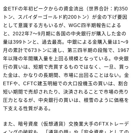
金ETFの年初ピークからの資金流出（世界合計：約350
トン、スパイダーゴールド約200トン）が金の下げ要因
として意識する方もいるが、WGC四半期報告による
と、2022年7～9月期に各国の中央銀行が購入した金の
量は399トンと、過去最高。中銀による金購入量は1～9
月の累計で673トンに達し、第三四半期の段階で、1967
年以降の年間購入量を上回る規模となっている。中央銀
行の買いは、短期で売買するものではなく、一旦、買っ
た金は、かなりの長期間、市場に出回ることはない。金
ETFや、CFTC建玉明細での大口投機玉の買いは、割合
短い期間で売却されたり、決済されることで市場の売り
圧力となるが、中央銀行の買いは、根雪のように価格を
下支える性質がある。
また、暗号資産（仮想通貨）交換業大手のFTXトレーデ
ィングの破綻も、「通貨の顔」や「安全資産」としての