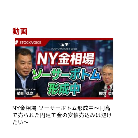
動画
NY金相場 ソーサーボトム形成中～円高
で売られた円建て金の安値売込みは避け
たい～