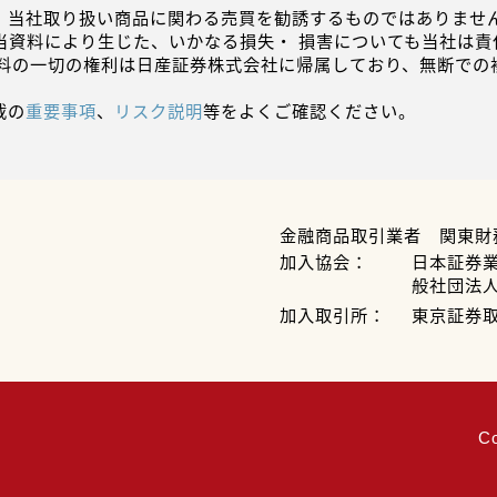
、当社取り扱い商品に関わる売買を勧誘するものではありません
当資料により生じた、いかなる損失・ 損害についても当社は責
資料の一切の権利は日産証券株式会社に帰属しており、無断での
載の
重要事項
、
リスク説明
等をよくご確認ください。
金融商品取引業者 関東財
加入協会：
日本証券
般社団法
加入取引所：
東京証券
C