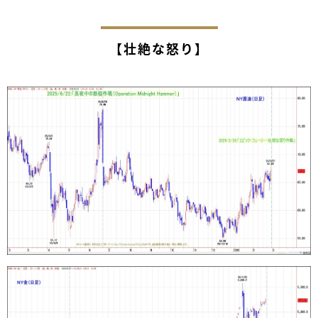
【壮絶な怒り】