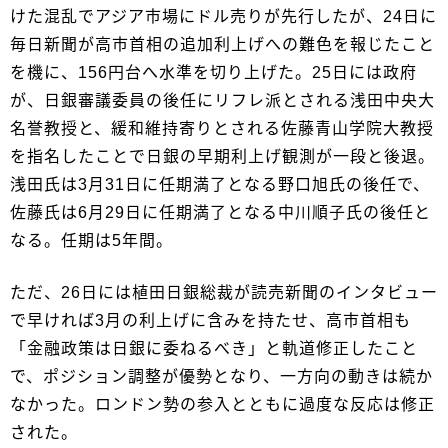
けた混乱でアジア市場にドル売りが先行したが、24日に
毎日新聞が高市首相の追加利上げへの難色を報じたこと
を機に、156円台へ水準を切り上げた。25日には政府
が、日銀審議委員の後任にリフレ派とされる浅田中央大
名誉教授と、緩和維持寄りとされる佐藤青山学院大教授
を指名したことで日銀の早期利上げ観測が一段と後退。
浅田氏は3月31日に任期満了となる野口旭氏の後任で、
佐藤氏は6月29日に任期満了となる中川順子氏の後任と
なる。任期は5年間。
ただ、26日には植田日銀総裁が読売新聞のインタビュー
で早ければ3月の利上げに含みを持たせ、高市首相も
「金融政策は日銀に委ねるべき」と軌道修正したこと
で、ポジション調整が優勢となり、一方向の動きは続か
なかった。ロンドン勢の参入とともに過度な反応は修正
された。