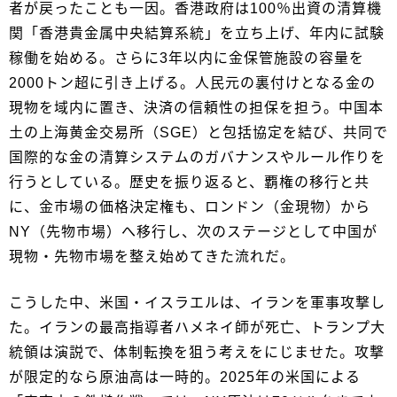
者が戻ったことも一因。香港政府は100％出資の清算機
関「香港貴金属中央結算系統」を立ち上げ、年内に試験
稼働を始める。さらに3年以内に金保管施設の容量を
2000トン超に引き上げる。人民元の裏付けとなる金の
現物を域内に置き、決済の信頼性の担保を担う。中国本
土の上海黄金交易所（SGE）と包括協定を結び、共同で
国際的な金の清算システムのガバナンスやルール作りを
行うとしている。歴史を振り返ると、覇権の移行と共
に、金市場の価格決定権も、ロンドン（金現物）から
NY（先物市場）へ移行し、次のステージとして中国が
現物・先物市場を整え始めてきた流れだ。
こうした中、米国・イスラエルは、イランを軍事攻撃し
た。イランの最高指導者ハメネイ師が死亡、トランプ大
統領は演説で、体制転換を狙う考えをにじませた。攻撃
が限定的なら原油高は一時的。2025年の米国による