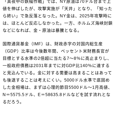
「真夜中の鉄槌作戦」では、NY原油は70ドル台まで上
値を伸ばしたが、攻撃実施が「天井」となり、「知った
ら終い」で急反落となった。NY金は、2025年攻撃時に
は、ほとんど反応しなかった。一方、ホルムズ海峡封鎖
などになれば、金・原油は暴騰となる。
国際通貨基金（IMF）は、財政赤字の対国内総生産
（GDP）比率は今後数年間、ベッセント米財務長官が
目標とする水準の2倍超に当たる7～8％に高止まりし、
一般政府債務は2031年までに対GDP比140％に達する
と見込んでいる。金に対する需要は高まることはあって
も後退することは考えにくい。5000ドル水準で底固め
した金相場は、まずは心理的節目5500ドル～1月高値、
N＝5575.5ドル、E＝58635.8ドルなどを試す流れとな
るだろう。