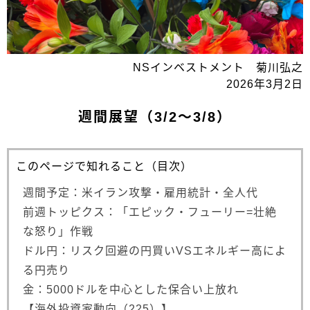
NSインベストメント 菊川弘之
2026年3月2日
週間展望（3/2～3/8）
このページで知れること（目次）
週間予定：米イラン攻撃・雇用統計・全人代
前週トッピクス：「エピック・フューリー=壮絶
な怒り」作戦
ドル円：リスク回避の円買いVSエネルギー高によ
る円売り
金：5000ドルを中心とした保合い上放れ
【海外投資家動向（225）】