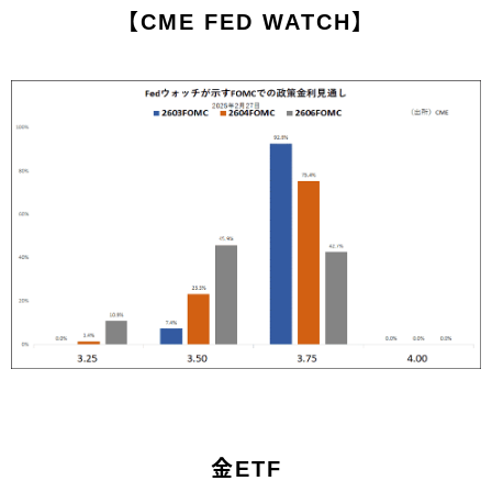
【CME FED WATCH】
金ETF