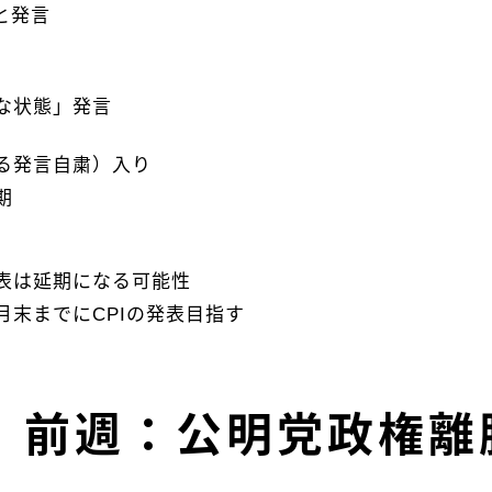
と発言
な状態」発言
る発言自粛）入り
期
表は延期になる可能性
月末までにCPIの発表目指す
前週：公明党政権離