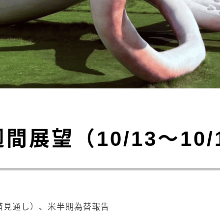
週間展望（10/13～10/
済見通し）、米半期為替報告