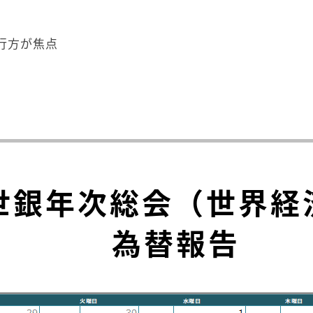
行方が焦点
F世銀年次総会（世界
為替報告