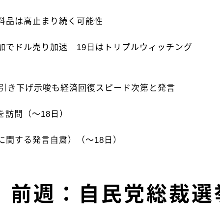
料品は高止まり続く可能性
加でドル売り加速 19日はトリプルウィッチング
p引き下げ示唆も経済回復スピード次第と発言
訪問（～18日）
に関する発言自粛）（～18日）
前週：自民党総裁選