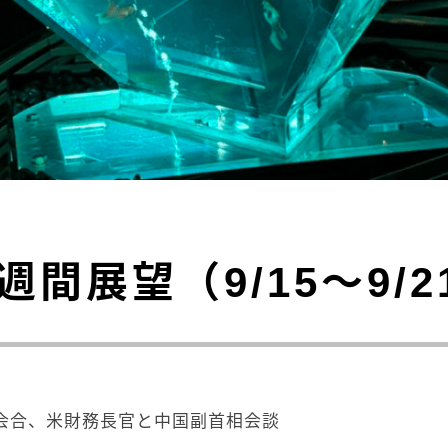
週間展望（9/15～9/2
定会合、米財務長官と中国副首相会談