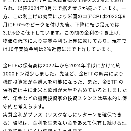
利上げは2023年7月に誘導目標の上限を5.5％まで続け
られ、以降2024年8月まで据え置きが続いています。一
方、この利上げの効果により米国のコアCPIは2023年9
月に6.6％のピークを付けた後、下降に転じ足元では
3.1％台に低下しています。この間の金利の引き上げ、
物価の低下により実質金利も上昇に転じており、現在で
は10年実質金利は2％近傍にまで上昇しています。
金ETFの保有高は2022年から2024年半ばにかけて約
1000トン減少しました。先ほど、金ETFの解禁により
機関投資家が金購入を可能になった、また、金ETF の
保有高は主に北米と欧州が大半を占めているとしました
が、年金などの機関投資家の投資スタンスは基本的に保
守的と考えらます。
実質金利がプラス（リスクなしにリターンを確保でき
る）環境は、金利を生まない金をあえて保有し続ける理