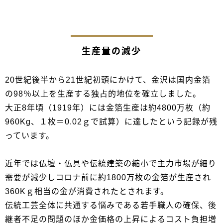
生産量の減少
20世紀後半から21世紀初頭にかけて、金沢は国内金箔
の98％以上を生産する独占的地位を確立しました。
大正8年頃（1919年）には金箔生産は約4800万枚（約
960Kg、１枚＝0.02ｇで試算）に達したという記録が残
っています。
近年では仏壇・仏具や伝統建築の縮小で主力市場が細り
需要が減少しコロナ前に約1800万枚の金箔が生産され
360Kｇ相当の金が消費されたとされます。
伝統工芸全体に共通する悩みである若手職人の確保、後
継者不足の問題のほか金価格の上昇によるコスト負担増