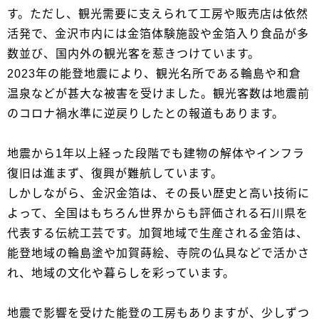
す。ただし、観光需要に支えられて工房や販売店は依然
活発で、金沢市内には金箔体験施設や金箔入り食品が多
数並び、国内外の観光客を惹きつけています。
2023年の能登地震により、観光名所である輪島や和倉
温泉などが甚大な被害を受けました。観光客数は地震前
のコロナ禍水準に逆戻りしたとの報道もあります。
地震から1年以上経った段階でも建物の解体やインフラ
復旧は進まず、復興が難航しています。
しかしながら、金沢金箔は、その長い歴史と高い技術に
よって、全国はもちろん世界からも評価される石川県を
代表する伝統工芸です。加賀地域で生産される金箔は、
能登地域の輪島塗や加賀蒔絵、寺院の仏具などで活かさ
れ、地域の文化や暮らしを彩っています。
地震で影響を受けた能登の工房もありますが、少しずつ