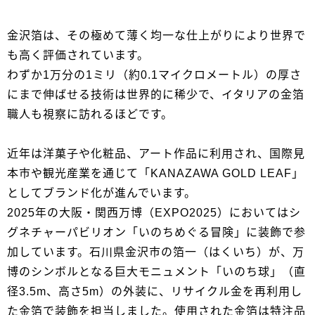
金沢箔は、その極めて薄く均一な仕上がりにより世界で
も高く評価されています。
わずか1万分の1ミリ（約0.1マイクロメートル）の厚さ
にまで伸ばせる技術は世界的に稀少で、イタリアの金箔
職人も視察に訪れるほどです。
近年は洋菓子や化粧品、アート作品に利用され、国際見
本市や観光産業を通じて「KANAZAWA GOLD LEAF」
としてブランド化が進んでいます。
2025年の大阪・関西万博（EXPO2025）においてはシ
グネチャーパビリオン「いのちめぐる冒険」に装飾で参
加しています。石川県金沢市の箔一（はくいち）が、万
博のシンボルとなる巨大モニュメント「いのち球」（直
径3.5m、高さ5m）の外装に、リサイクル金を再利用し
た金箔で装飾を担当しました。使用された金箔は特注品