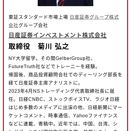
東証スタンダード市場上場
日産証券グループ株式
会社
グループ会社
日産証券インベストメント株式会社
取締役 菊川 弘之
NY大学留学。その間GelberGroup社、
FutureTruth社などでトレーニーを経験。
帰国後、商品投資顧問会社でのディーリング部長を
経て日産証券主席アナリストに。
2023年4月NSトレーディング代表取締社長に就
任。日経CNBC、ストックボイスTV、ラジオ日経
はじめ多数のメディアに出演の他、日経新聞にマー
ケットコメント、時事通信、Yahooファイナンス
などに連載、寄稿中。近年では、中国、台湾、シ