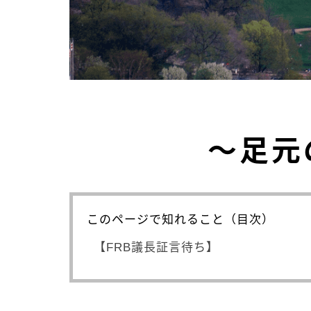
～足元
このページで知れること（目次）
【FRB議長証言待ち】