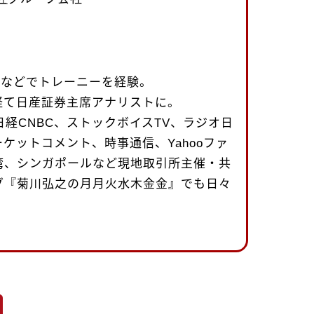
uth社などでトレーニーを経験。
経て日産証券主席アナリストに。
日経CNBC、ストックボイスTV、ラジオ日
ケットコメント、時事通信、Yahooファ
湾、シンガポールなど現地取引所主催・共
グ『菊川弘之の月月火水木金金』でも日々