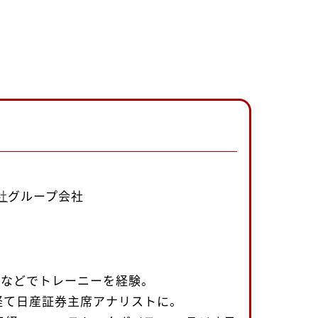
社
グループ会社
uth社などでトレーニーを経験。
経て日産証券主席アナリストに。