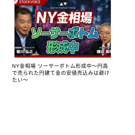
NY金相場 ソーサーボトム形成中～円高
で売られた円建て金の安値売込みは避け
たい～