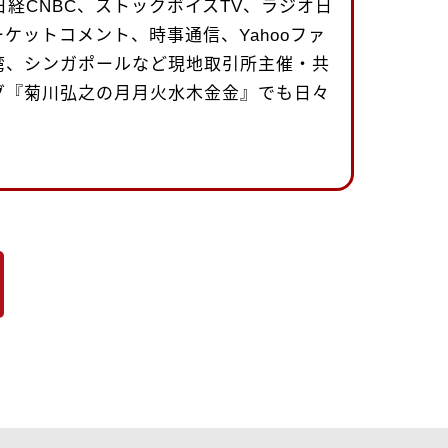
日経CNBC、ストックボイスTV、ラジオ日
ケットコメント、時事通信、Yahooファ
湾、シンガポールなど現地取引所主催・共
グ『菊川弘之の月月火水木金金』でも日々