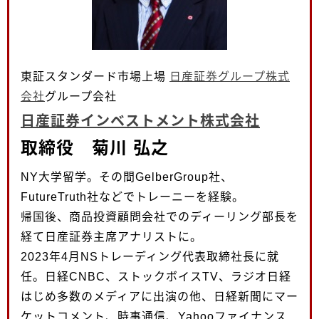
東証スタンダード市場上場
日産証券グループ株式
会社
グループ会社
日産証券インベストメント株式会社
取締役 菊川 弘之
NY大学留学。その間GelberGroup社、
FutureTruth社などでトレーニーを経験。
帰国後、商品投資顧問会社でのディーリング部長を
経て日産証券主席アナリストに。
2023年4月NSトレーディング代表取締社長に就
任。日経CNBC、ストックボイスTV、ラジオ日経
はじめ多数のメディアに出演の他、日経新聞にマー
ケットコメント、時事通信、Yahooファイナンス