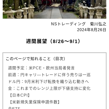
NSトレーディング 菊川弘之
2024年8月26日
週間展望（8/26～9/1）
このページで知れること（目次）
週間予定：米PCE・欧州当局者発言
前週：円キャリ―トレードに伴う売りは一巡
ドル円：9月米利下げ転換を織り込む動きへ
金：これまでのレンジ上限が下値支持に変化
【日本CPI】
【米新規失業保険申請件数】
金ETF