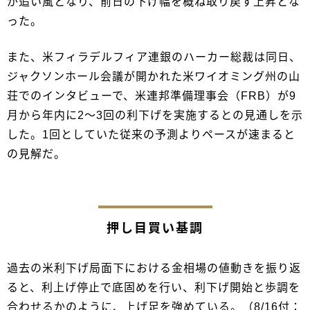
が追い風となり、前日の下げ幅を概ね取り戻す上昇とな
った。
また、米フィラデルフィア連銀のハーカー総裁は同日、
ジャクソンホール会議が開かれた米ワイオミング州の山
荘でのインタビューで、米連邦準備理事会（FRB）が9
月から年内に2～3回の利下げを実施するとの見通しを示
した。1回としていた従来の予測よりペースが速まると
の見解だ。
押し目買い基調
過去の米利下げ局面下における金相場の値動きを振り返
ると、利上げ停止で底固めを行い、利下げ開始と歩調を
合わせるかのように、上げ足を強めている。（8/16付：