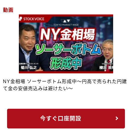
動画
NY金相場 ソーサーボトム形成中～円高で売られた円建
て金の安値売込みは避けたい～
今すぐ口座開設