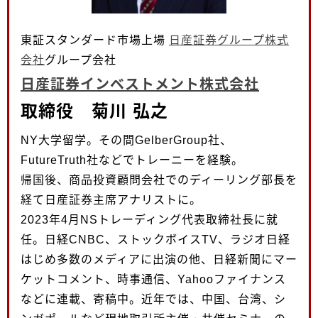
東証スタンダード市場上場
日産証券グループ株式
会社
グループ会社
日産証券インベストメント株式会社
取締役 菊川 弘之
NY大学留学。その間GelberGroup社、
FutureTruth社などでトレーニーを経験。
帰国後、商品投資顧問会社でのディーリング部長を
経て日産証券主席アナリストに。
2023年4月NSトレーディング代表取締社長に就
任。日経CNBC、ストックボイスTV、ラジオ日経
はじめ多数のメディアに出演の他、日経新聞にマー
ケットコメント、時事通信、Yahooファイナンス
などに連載、寄稿中。近年では、中国、台湾、シ