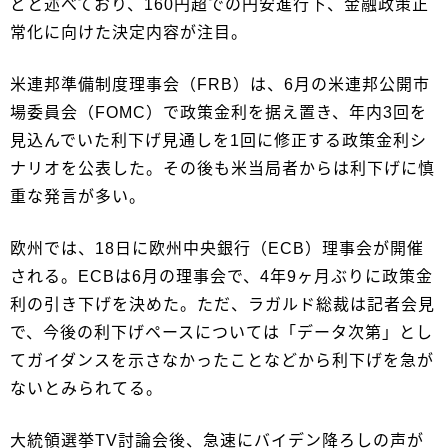
どと述べており、160円超での円安進行下、金融政策正
常化に向けた決定内容が注目。
米連邦準備制度理事会（FRB）は、6月の米連邦公開市
場委員会（FOMC）で政策金利を据え置き、年内3回を
見込んでいた利下げ見通しを1回に修正する政策金利シ
ナリオを公表した。その後も米当局者からは利下げに慎
重な発言が多い。
欧州では、18日に欧州中央銀行（ECB）理事会が開催
される。ECBは6月の理事会で、4年9ヶ月ぶりに政策金
利の引き下げを決めた。ただ、ラガルド総裁は記者会見
で、今後の利下げペースについては「データ次第」とし
てガイダンスを示さなかったことなどから利下げを急が
ないとみられてる。
大統領選挙TV討論会後、急速にバイデン降ろしの声が