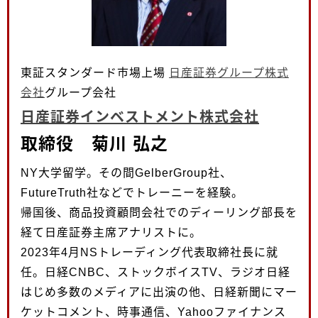
東証スタンダード市場上場
日産証券グループ株式
会社
グループ会社
日産証券インベストメント株式会社
取締役 菊川 弘之
NY大学留学。その間GelberGroup社、
FutureTruth社などでトレーニーを経験。
帰国後、商品投資顧問会社でのディーリング部長を
経て日産証券主席アナリストに。
2023年4月NSトレーディング代表取締社長に就
任。日経CNBC、ストックボイスTV、ラジオ日経
はじめ多数のメディアに出演の他、日経新聞にマー
ケットコメント、時事通信、Yahooファイナンス