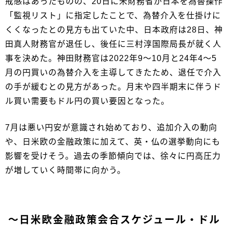
戒感はあったものの、20日に米財務省が日本を為替操作
「監視リスト」に指定したことで、為替介入を仕掛けに
くくなったとの見方も出ていた中、日本政府は28日、神
田真人財務官が退任し、後任に三村淳国際局長が就く人
事を決めた。神田財務官は2022年9～10月と24年4～5
月の円買いの為替介入を主導してきたため、退任で介入
の手が緩むとの見方があった。月末や四半期末に伴うド
ル買い需要もドル円の買い要因となった。
7月は悪い円安が意識され始めており、追加介入の動向
や、日米欧の金融政策に加えて、英・仏の選挙動向にも
影響を受けそう。過去の季節傾向では、徐々に円高圧力
が増していく時間帯に向かう。
～日米欧金融政策会合スケジュール・ドル