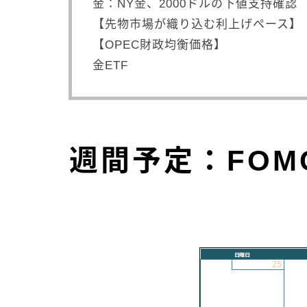
金：NY金、2000ドルの下値支持確認
【先物市場が織り込む利上げペース】
【OPEC財政均衡価格】
金ETF
週間予定：FO