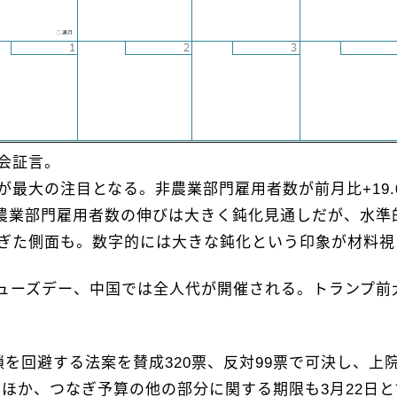
議会証言。
が最大の注目となる。非農業部門雇用者数が前月比+19.
非農業部門雇用者数の伸びは大きく鈍化見通しだが、水準
が大きすぎた側面も。数字的には大きな鈍化という印象が材料
ューズデー、中国では全人代が開催される。トランプ前
鎖を回避する法案を賛成320票、反対99票で可決し、上
るほか、つなぎ予算の他の部分に関する期限も3月22日