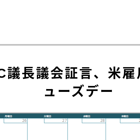
MC議長議会証言、米
ューズデー