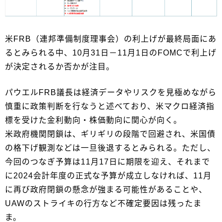
米FRB（連邦準備制度理事会）の利上げが最終局面にあ
るとみられる中、10月31日－11月1日のFOMCで利上げ
が決定されるか否かが注目。
パウエルFRB議長は経済データやリスクを見極めながら
慎重に政策判断を行なうと述べており、米マクロ経済指
標を受けた金利動向・株価動向に関心が向く。
米政府機関閉鎖は、ギリギリの段階で回避され、米国債
の格下げ観測などは一旦後退するとみられる。ただし、
今回のつなぎ予算は11月17日に期限を迎え、それまで
に2024会計年度の正式な予算が成立しなければ、11月
に再び政府閉鎖の懸念が強まる可能性があることや、
UAWのストライキの行方など不確定要因は残ったま
ま。