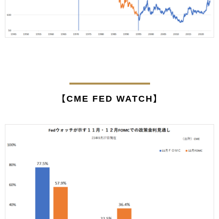
【CME FED WATCH】