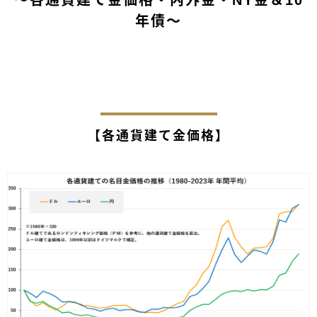
～各通貨建て金価格・内外金・NY金＆10
年債～
【各通貨建て金価格】