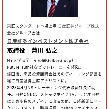
東証スタンダード市場上場
日産証券グループ株式
会社
グループ会社
日産証券インベストメント株式会社
取締役 菊川 弘之
NY大学留学。その間GelberGroup社、
FutureTruth社などでトレーニーを経験。
帰国後、商品投資顧問会社でのディーリング部長を
経て日産証券主席アナリストに。
2023年4月NSトレーディング代表取締社長に就
任。日経CNBC、ストックボイスTV、ラジオ日経
はじめ多数のメディアに出演の他、日経新聞にマー
ケットコメント、時事通信、Yahooファイナンス