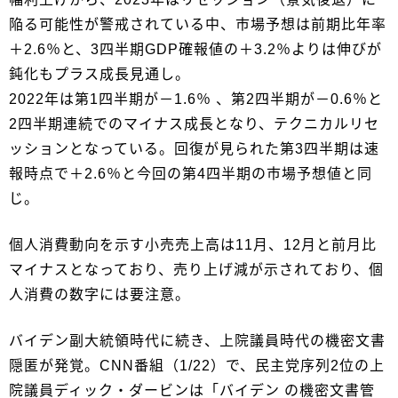
陥る可能性が警戒されている中、市場予想は前期比年率
＋2.6％と、3四半期GDP確報値の＋3.2％よりは伸びが
鈍化もプラス成長見通し。
2022年は第1四半期が－1.6％ 、第2四半期が－0.6％と
2四半期連続でのマイナス成長となり、テクニカルリセ
ッションとなっている。回復が見られた第3四半期は速
報時点で＋2.6％と今回の第4四半期の市場予想値と同
じ。
個人消費動向を示す小売売上高は11月、12月と前月比
マイナスとなっており、売り上げ減が示されており、個
人消費の数字には要注意。
バイデン副大統領時代に続き、上院議員時代の機密文書
隠匿が発覚。CNN番組（1/22）で、民主党序列2位の上
院議員ディック・ダービンは「バイデン の機密文書管