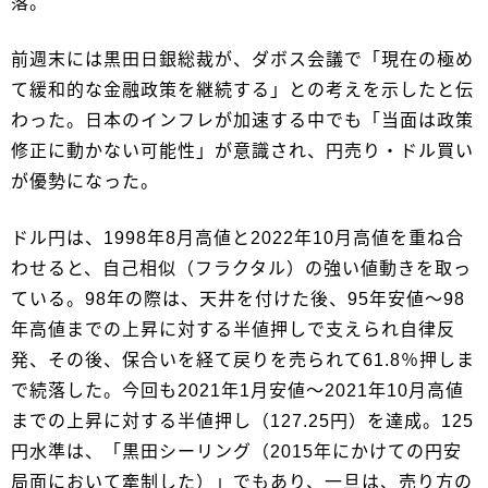
落。
前週末には黒田日銀総裁が、ダボス会議で「現在の極め
て緩和的な金融政策を継続する」との考えを示したと伝
わった。日本のインフレが加速する中でも「当面は政策
修正に動かない可能性」が意識され、円売り・ドル買い
が優勢になった。
ドル円は、1998年8月高値と2022年10月高値を重ね合
わせると、自己相似（フラクタル）の強い値動きを取っ
ている。98年の際は、天井を付けた後、95年安値～98
年高値までの上昇に対する半値押しで支えられ自律反
発、その後、保合いを経て戻りを売られて61.8％押しま
で続落した。今回も2021年1月安値～2021年10月高値
までの上昇に対する半値押し（127.25円）を達成。125
円水準は、「黒田シーリング（2015年にかけての円安
局面において牽制した）」でもあり、一旦は、売り方の