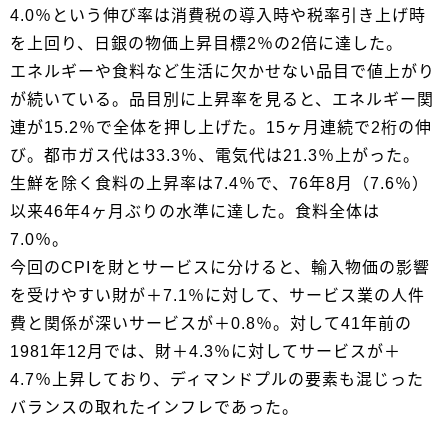
4.0％という伸び率は消費税の導入時や税率引き上げ時
を上回り、日銀の物価上昇目標2％の2倍に達した。
エネルギーや食料など生活に欠かせない品目で値上がり
が続いている。品目別に上昇率を見ると、エネルギー関
連が15.2％で全体を押し上げた。15ヶ月連続で2桁の伸
び。都市ガス代は33.3％、電気代は21.3％上がった。
生鮮を除く食料の上昇率は7.4％で、76年8月（7.6％）
以来46年4ヶ月ぶりの水準に達した。食料全体は
7.0％。
今回のCPIを財とサービスに分けると、輸入物価の影響
を受けやすい財が＋7.1％に対して、サービス業の人件
費と関係が深いサービスが＋0.8％。対して41年前の
1981年12月では、財＋4.3％に対してサービスが＋
4.7％上昇しており、ディマンドプルの要素も混じった
バランスの取れたインフレであった。