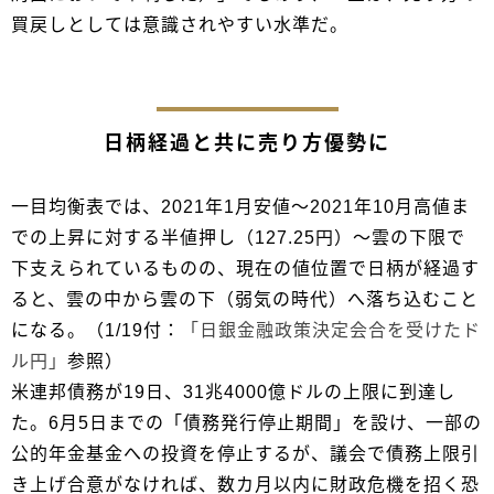
買戻しとしては意識されやすい水準だ。
日柄経過と共に売り方優勢に
一目均衡表では、2021年1月安値～2021年10月高値ま
での上昇に対する半値押し（127.25円）～雲の下限で
下支えられているものの、現在の値位置で日柄が経過す
ると、雲の中から雲の下（弱気の時代）へ落ち込むこと
になる。（1/19付：
「日銀金融政策決定会合を受けたド
ル円」
参照）
米連邦債務が19日、31兆4000億ドルの上限に到達し
た。6月5日までの「債務発行停止期間」を設け、一部の
公的年金基金への投資を停止するが、議会で債務上限引
き上げ合意がなければ、数カ月以内に財政危機を招く恐