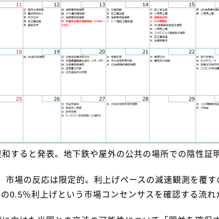
緩和すると発表。地下鉄や屋外の公共の場所での陰性証
市場の反応は限定的。利上げペースの減速観測を覆すのは
MCでの0.5％利上げという市場コンセンサスを確認する流れ