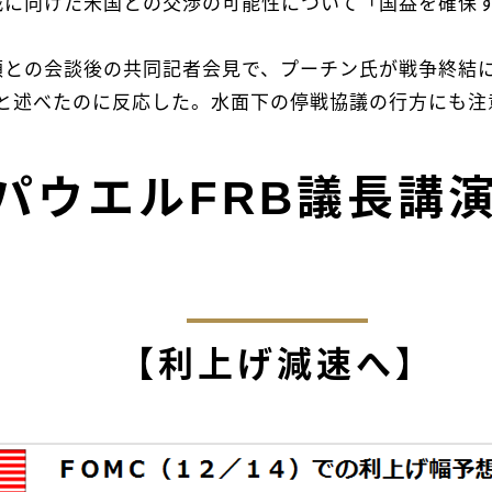
戦に向けた米国との交渉の可能性について「国益を確保
領との会談後の共同記者会見で、プーチン氏が戦争終結に
と述べたのに反応した。水面下の停戦協議の行方にも注
w：パウエルFRB議長
【利上げ減速へ】