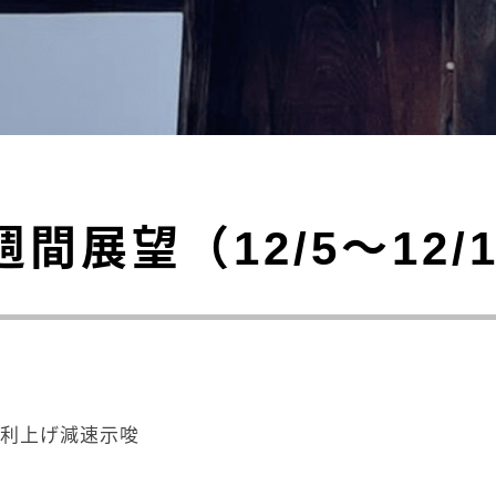
週間展望（12/5～12/
演で利上げ減速示唆