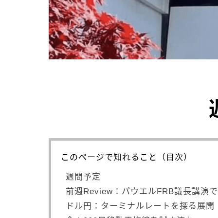
このページで知れること（目次）
週間予定
前週Review：パウエルFRB議長講
ドル円：ターミナルレートを探る展開